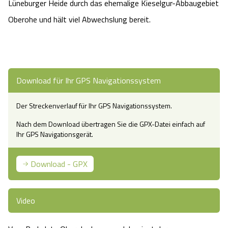
Lüneburger Heide durch das ehemalige Kieselgur-Abbaugebiet
Camping
Reiten
Wildpark Lüneburger Heide
Veranstaltungen
Shopping Celle
Oberohe und hält viel Abwechslung bereit.
Urlaub auf dem Bauernhof
Kutschen
Wildpark Schwarze Berge
Kulinarisches Celle
Urlaub mit Hund
Regionale Küche
Otter Zentrum
Unterkünfte Celle
Download für Ihr GPS Navigationssystem
Last Minute
Tiere
Wildpark Müden
Veranstaltungen & Führungen Celle
Der Streckenverlauf für Ihr GPS Navigationssystem.
Nach dem Download übertragen Sie die GPX-Datei einfach auf
Anreise
HeideSpezialitäten
Snow World Bispingen
Ihr GPS Navigationsgerät.
Kataloge
Unterkünfte
Ralf Schumacher Kart & Bowl
Download - GPX
Videos
Naturhotels
Das verrückte Haus
Video
Shop
Urlaub mit Hund
Abenteuerland Trampolin-Park