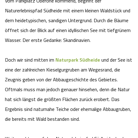
Vom Parkplatz Oberohe kommend, beginnt der
Angebote
Urlaub auf dem Bauernhof
Naturerlebnispfad Südheide mit einem kleinen Waldstück und
Battle Kart Bispingen
dem heidetypischen, sandigen Untergrund. Durch die Bäume
Kontakt
Landschaftsführungen
Adventure District Bispingen
öffnet sich der Blick auf einen idyllischen See mit tiefgrünem
Wasser. Der erste Gedanke: Skandinavien.
Veranstaltungen
Unterkünfte
Doch wir sind mitten im
Naturpark Südheide
und der See ist
Ausflugsziele
eine der zahlreichen Kieselgurgruben
am Wegesrand, die
Zeugnis geben von der Abbaugeschichte des Gebietes.
Oftmals muss man jedoch genauer hinsehen, denn die Natur
hat sich längst die größten Flächen zurück erobert. Das
Ergebnis sind naturnahe Teiche oder ehemalige Abbaugruben,
die bereits mit Wald bestanden sind.