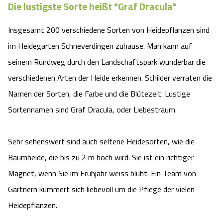
Die lustigste Sorte heißt "Graf Dracula"
Angebote
Urlaub auf dem Bauernhof
Battle Kart Bispingen
Insgesamt 200 verschiedene Sorten von Heidepflanzen sind
Kontakt
Landschaftsführungen
im Heidegarten Schneverdingen zuhause. Man kann auf
Adventure District Bispingen
seinem Rundweg durch den Landschaftspark wunderbar die
Veranstaltungen
Unterkünfte
verschiedenen Arten der Heide erkennen. Schilder verraten die
Namen der Sorten, die Farbe und die Blütezeit. Lustige
Ausflugsziele
Sortennamen sind Graf Dracula, oder Liebestraum.
Sehr sehenswert sind auch seltene Heidesorten, wie die
Baumheide, die bis zu 2 m hoch wird. Sie ist ein richtiger
Magnet, wenn Sie im Frühjahr weiss blüht. Ein Team von
Gärtnern kümmert sich liebevoll um die Pflege der vielen
Heidepflanzen.