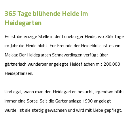
Camping
Reiten
Wildpark Lüneburger Heide
Veranstaltungen
Shopping Celle
365 Tage blühende Heide im
Heidegarten
Urlaub auf dem Bauernhof
Kutschen
Wildpark Schwarze Berge
Kulinarisches Celle
Es ist die einzige Stelle in der Lüneburger Heide, wo 365 Tage
Urlaub mit Hund
Regionale Küche
Otter Zentrum
Unterkünfte Celle
im Jahr die Heide blüht. Für Freunde der Heideblüte ist es ein
Mekka: Der Heidegarten Schneverdingen verfügt über
Last Minute
Tiere
Wildpark Müden
Veranstaltungen & Führungen Celle
gärtnerisch wunderbar angelegte Heideflächen mit 200.000
Anreise
HeideSpezialitäten
Heidepflanzen.
Snow World Bispingen
Kataloge
Unterkünfte
Ralf Schumacher Kart & Bowl
Und egal, wann man den Heidegarten besucht, irgendwo blüht
immer eine Sorte. Seit die Gartenanlage 1990 angelegt
Videos
Naturhotels
Das verrückte Haus
wurde, ist sie stetig gewachsen und wird mit Liebe gepflegt.
Shop
Urlaub mit Hund
Abenteuerland Trampolin-Park