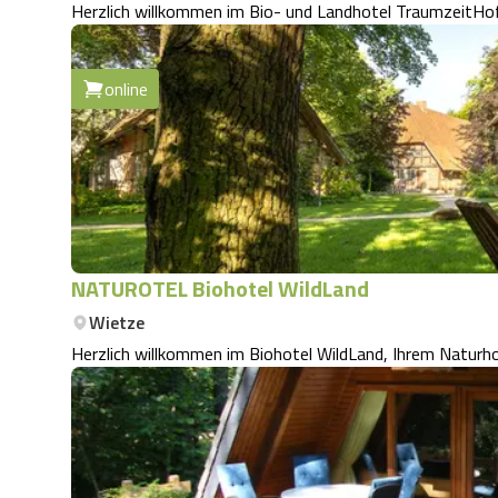
Herzlich willkommen im Bio- und Landhotel TraumzeitHof 
online
NATUROTEL Biohotel WildLand
Wietze
Herzlich willkommen im Biohotel WildLand, Ihrem Naturhot