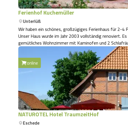
Ferienhof Kuchemüller
Unterlüß
Wir haben ein schönes, großzügiges Ferienhaus für 2-4 
Unser Haus wurde im Jahr 2003 vollständig renoviert. Es hat eine große voll eingerichtete Wohnküche, ein
gemütliches Wohnzimmer mit Kaminofen und 2 Schlafrä
online
NATUROTEL Hotel TraumzeitHof
Eschede