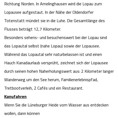
Richtung Norden. In Amelinghausen wird die Lopau zum
Angebote
Urlaub auf dem Bauernhof
Battle Kart Bispingen
Lopausee aufgestaut. In der Nähe der Oldendorfer
Totenstatt mündet sie in die Luhe. Die Gesamtlänge des
Kontakt
Landschaftsführungen
Adventure District Bispingen
Flusses beträgt 12,7 Kilometer.
Besonders sehens- und besuchenswert bei der Lopau sind
Veranstaltungen
Unterkünfte
das Lopautal selbst (nahe Lopau) sowie der Lopausee.
Während das Lopautal sehr naturbelassen ist und einen
Ausflugsziele
Hauch Kanadaurlaub versprüht, zeichnet sich der Lopausee
durch seinen hohen Naherholungswert aus: 2 Kilometer langer
Wanderweg um den See herum, Familienerlebnispfad,
Tretbootverleih, 2 Cafés und ein Restaurant.
Kanufahren
Wenn Sie die Lüneburger Heide vom Wasser aus entdecken
wollen, dann können