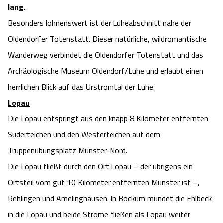
lang
.
Camping
Reiten
Wildpark Lüneburger Heide
Veranstaltungen
Shopping Celle
Besonders lohnenswert ist der Luheabschnitt nahe der
Oldendorfer Totenstatt. Dieser natürliche, wildromantische
Urlaub auf dem Bauernhof
Kutschen
Wildpark Schwarze Berge
Kulinarisches Celle
Wanderweg verbindet die Oldendorfer Totenstatt und das
Urlaub mit Hund
Regionale Küche
Archäologische Museum Oldendorf/Luhe und erlaubt einen
Otter Zentrum
Unterkünfte Celle
herrlichen Blick auf das Urstromtal der Luhe.
Last Minute
Tiere
Wildpark Müden
Lopau
Veranstaltungen & Führungen Celle
Die Lopau entspringt aus den knapp 8 Kilometer entfernten
Anreise
HeideSpezialitäten
Snow World Bispingen
Süderteichen und den Westerteichen auf dem
Truppenübungsplatz Munster-Nord.
Kataloge
Unterkünfte
Ralf Schumacher Kart & Bowl
Die Lopau fließt durch den Ort Lopau – der übrigens ein
Videos
Ortsteil vom gut 10 Kilometer entfernten Munster ist –,
Naturhotels
Das verrückte Haus
Rehlingen und Amelinghausen. In Bockum mündet die Ehlbeck
Shop
Urlaub mit Hund
Abenteuerland Trampolin-Park
in die Lopau und beide Ströme fließen als Lopau weiter