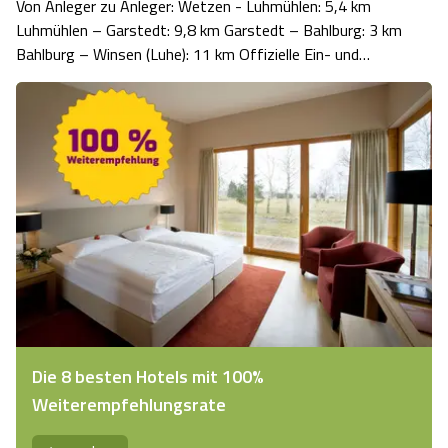
Von Anleger zu Anleger: Wetzen - Luhmühlen: 5,4 km
Luhmühlen – Garstedt: 9,8 km Garstedt – Bahlburg: 3 km
Bahlburg – Winsen (Luhe): 11 km Offizielle Ein- und
Ausstiegsstellen: Wetzen, Luhmühlen, Garstedt,
Bahlburg, Luhdorf, Winsen (Luhe) Umtragestellen: Gut
Schnede, Luhdorf Befahrbarkeit: Die Luhe…
Die 8 besten Hotels mit 100%
Weiterempfehlungsrate