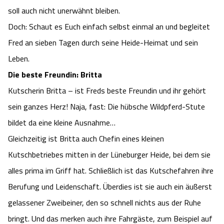
soll auch nicht unerwähnt bleiben.
Camping
Reiten
Wildpark Lüneburger Heide
Veranstaltungen
Shopping Celle
Doch: Schaut es Euch einfach selbst einmal an und begleitet
Urlaub auf dem Bauernhof
Kutschen
Fred an sieben Tagen durch seine Heide-Heimat und sein
Wildpark Schwarze Berge
Kulinarisches Celle
Leben.
Urlaub mit Hund
Regionale Küche
Otter Zentrum
Die beste Freundin: Britta
Unterkünfte Celle
Kutscherin Britta – ist Freds beste Freundin und ihr gehört
Last Minute
Tiere
Wildpark Müden
Veranstaltungen & Führungen Celle
sein ganzes Herz! Naja, fast: Die hübsche Wildpferd-Stute
bildet da eine kleine Ausnahme…
Anreise
HeideSpezialitäten
Snow World Bispingen
Gleichzeitig ist Britta auch Chefin eines kleinen
Kataloge
Kutschbetriebes mitten in der Lüneburger Heide, bei dem sie
Unterkünfte
Ralf Schumacher Kart & Bowl
alles prima im Griff hat. Schließlich ist das Kutschefahren ihre
Videos
Naturhotels
Das verrückte Haus
Berufung und Leidenschaft. Überdies ist sie auch ein äußerst
gelassener Zweibeiner, den so schnell nichts aus der Ruhe
Shop
Urlaub mit Hund
Abenteuerland Trampolin-Park
bringt. Und das merken auch ihre Fahrgäste, zum Beispiel auf