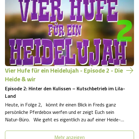
mit seinen drei besten Freunden ein echtes „ Dream -
Team “ bildet, weshalb er seine Heimat als romantisches
Lila-Land bezeichne…
Vier Hufe für ein Heidelujah - Episode 2 - Die
Heide & wir
Episode 2: Hinter den Kulissen – Kutschbetrieb im Lila-
Land
Heute, in Folge 2, könnt ihr einen Blick in Freds ganz
persönliche Pferdebox werfen und er zeigt Euch sein
Natur-Büro. Wie geht es eigentlich zu auf einer Heide-
Kutschfarm? Welche Aufgaben haben Zwei- und
Vierbeiner bei einem Kutschbetrieb und wo wohnt denn
Mehr anzeigen