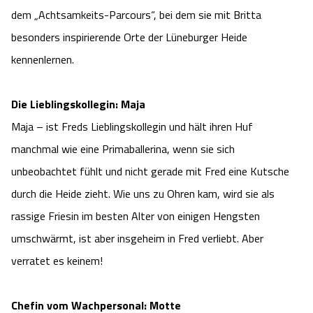
dem „Achtsamkeits-Parcours“, bei dem sie mit Britta
Angebote
Urlaub auf dem Bauernhof
Battle Kart Bispingen
besonders inspirierende Orte der Lüneburger Heide
kennenlernen.
Kontakt
Landschaftsführungen
Adventure District Bispingen
Veranstaltungen
Die Lieblingskollegin: Maja
Unterkünfte
Maja – ist Freds Lieblingskollegin und hält ihren Huf
Ausflugsziele
manchmal wie eine Primaballerina, wenn sie sich
unbeobachtet fühlt und nicht gerade mit Fred eine Kutsche
durch die Heide zieht. Wie uns zu Ohren kam, wird sie als
rassige Friesin im besten Alter von einigen Hengsten
umschwärmt, ist aber insgeheim in Fred verliebt. Aber
verratet es keinem!
Chefin vom Wachpersonal: Motte