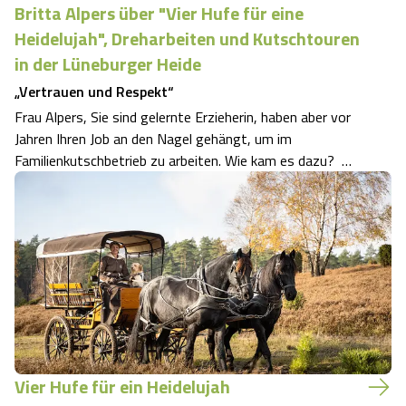
Britta Alpers über "Vier Hufe für eine
Heidelujah", Dreharbeiten und Kutschtouren
in der Lüneburger Heide
„Vertrauen und Respekt“
Frau Alpers, Sie sind gelernte Erzieherin, haben aber vor
Jahren Ihren Job an den Nagel gehängt, um im
Familienkutschbetrieb zu arbeiten. Wie kam es dazu?
Das war eine schwierige Entscheidung. 25 Jahre lang habe
ich beides gemacht, bin an den Wochenenden und im
Urlaub Kutsche gefahren und w…
Vier Hufe für ein Heidelujah