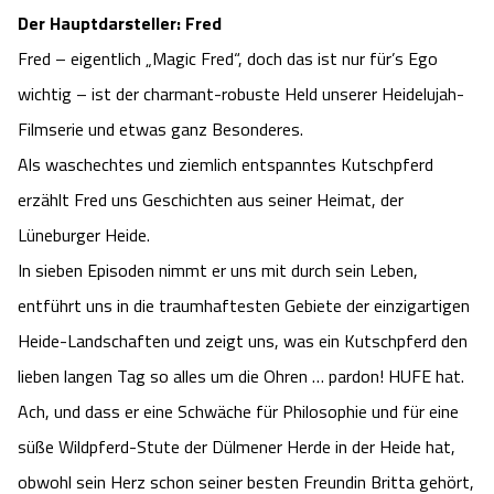
Heideflächen
Naturpark Südheide
Der Hauptdarsteller: Fred
Quad Bahn Bispingen
Thermen
Die Hansestadt Lüneburg
Hoher Kontrast Modus:
Fred – eigentlich „Magic Fred“, doch das ist nur für’s Ego
Freizeitparks
Naturerlebnis im Frühling
Kletterparks
Vegan, Fasten & Co.
wichtig – ist der charmant-robuste Held unserer Heidelujah-
Sehenswürdigkeiten Lüneburg
A
A
Schriftgröße:
A
Filmserie und etwas ganz Besonderes.
Vital Urlaub
Naturerlebnis im Sommer
Designer Outlet Soltau
Gesund & Fit
Shopping Lüneburg
Als waschechtes und ziemlich entspanntes Kutschpferd
erzählt Fred uns Geschichten aus seiner Heimat, der
Städte
Naturerlebnis im Herbst
Abenteuerlabyrinth
Balance
Kulinarisches Lüneburg
Lüneburger Heide.
Hotels
In sieben Episoden nimmt er uns mit durch sein Leben,
Naturerlebnis im Winter
Heide Himmel Baumwipfelpfad
Wellness-Kurzurlaub
Unterkünfte Lüneburg
entführt uns in die traumhaftesten Gebiete der einzigartigen
Ferienwohnungen
Ausflugsziele
Adventure Schnucken Golf
Heide-Landschaften und zeigt uns, was ein Kutschpferd den
Wellness-Unterkünfte
Veranstaltungen & Führungen Lüneburg
lieben langen Tag so alles um die Ohren … pardon! HUFE hat.
Ferienhäuser
Wandern
Serengeti Park
Hotels mit Schwimmbad
Die Residenzstadt Celle
Ach, und dass er eine Schwäche für Philosophie und für eine
süße Wildpferd-Stute der Dülmener Herde in der Heide hat,
Pensionen
Fahrrad Urlaub
Weltvogelpark Walsrode
THERMEplus® Unterkünfte
Sehenswürdigkeiten Celle
obwohl sein Herz schon seiner besten Freundin Britta gehört,