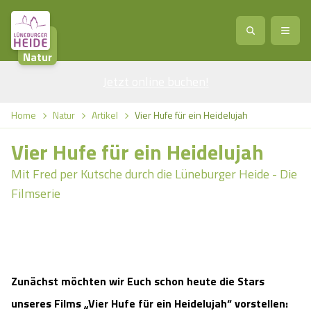
Natur
Jetzt online buchen
Service
!
Anreise
Abreise
Home
Natur
Artikel
Vier Hufe für ein Heidelujah
Service
Natur
Vier Hufe für ein Heidelujah
Region / Orte
Ort
Erlebnis
Natur
Mit Fred per Kutsche durch die Lüneburger Heide - Die
Filmserie
Veranstaltungen
Heideblüte
Erlebnis
Vital
Personen
Kinder
Ausflugsziele
Heideflächen
Heide Park Resort
Stadt
Vital
Suchen
Zunächst möchten wir Euch schon heute die Stars
Karte
Naturpark Lüneburger Heide
Barfußpark Egestorf
Wellness
Barriere­freiheits-Einstell­ungen
Stadt
unseres Films „Vier Hufe für ein Heidelujah“ vorstellen: