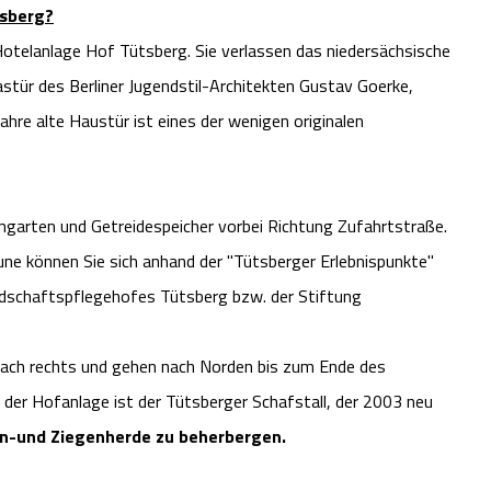
tsberg?
otelanlage Hof Tütsberg. Sie verlassen das niedersächsische
astür des Berliner Jugendstil-Architekten Gustav Goerke,
hre alte Haustür ist eines der wenigen originalen
engarten und Getreidespeicher vorbei Richtung Zufahrtstraße.
ne können Sie sich anhand der "Tütsberger Erlebnispunkte"
andschaftspflegehofes Tütsberg bzw. der Stiftung
 nach rechts und gehen nach Norden bis zum Ende des
der Hofanlage ist der Tütsberger Schafstall, der 2003 neu
n-und Ziegenherde zu beherbergen.