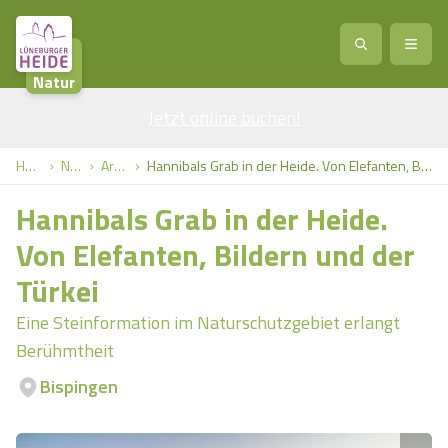
Natur
Jetzt online buchen
Service
!
Anreise
Abreise
Home
Natur
Artikel
Hannibals Grab in der Heide. Von Elefanten, Bildern und der Türkei
Service
Natur
Hannibals Grab in der Heide.
Region / Orte
Ort
Erlebnis
Natur
Von Elefanten, Bildern und der
Türkei
Veranstaltungen
Heideblüte
Erlebnis
Vital
Personen
Kinder
Eine Steinformation im Naturschutzgebiet erlangt
Ausflugsziele
Berühmtheit
Heideflächen
Heide Park Resort
Stadt
Vital
Bispingen
Suchen
Karte
Naturpark Lüneburger Heide
Barfußpark Egestorf
Wellness
Barriere­freiheits-Einstell­ungen
Stadt