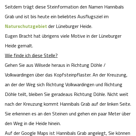
Seitdem trägt diese Steinformation den Namen Hannibals
Angebote
Urlaub auf dem Bauernhof
Battle Kart Bispingen
Grab und ist bis heute ein beliebtes Ausflugsziel im
Naturschutzgebiet
der Lüneburger Heide.
Kontakt
Landschaftsführungen
Adventure District Bispingen
Eugen Bracht hat übrigens viele Motive in der Lüneburger
Veranstaltungen
Heide gemalt.
Unterkünfte
Wie finde ich diese Stelle?
Ausflugsziele
Gehen Sie aus Wilsede heraus in Richtung Döhle /
Volkwardingen über das Kopfsteinpflaster. An der Kreuzung,
an der der Weg sich Richtung Volkwardingen und Richtung
Döhle teilt, bleiben Sie geradeaus Richtung Döhle. Nicht weit
nach der Kreuzung kommt Hannibals Grab auf der linken Seite.
Sie erkennen es an den Steinen und gehen ein paar Meter über
den Weg in die Heide hinein.
Auf der Google Maps ist Hannibals Grab angelegt, Sie können