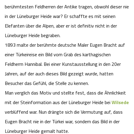
Camping
berühmtesten Feldherren der Antike tragen, obwohl dieser nie
Reiten
Wildpark Lüneburger Heide
Veranstaltungen
Shopping Celle
in der Lüneburger Heide war? Er schaffte es mit seinen
Urlaub auf dem Bauernhof
Kutschen
Elefanten über die Alpen, aber er ist definitiv nicht in der
Wildpark Schwarze Berge
Kulinarisches Celle
Lüneburger Heide begraben.
Urlaub mit Hund
Regionale Küche
Otter Zentrum
1893 malte der berühmte deutsche Maler Eugen Bracht auf
Unterkünfte Celle
einer Türkeireise ein Bild vom Grab des karthagischen
Last Minute
Tiere
Wildpark Müden
Veranstaltungen & Führungen Celle
Feldherrn Hannibal. Bei einer Kunstausstellung in den 20er
Jahren, auf der auch dieses Bild gezeigt wurde, hatten
Anreise
HeideSpezialitäten
Snow World Bispingen
Besucher das Gefühl, die Stelle zu kennen.
Kataloge
Man verglich das Motiv und stellte fest, dass die Ähnlichkeit
Unterkünfte
Ralf Schumacher Kart & Bowl
mit der Steinformation aus der Lüneburger Heide bei
Wilsede
Videos
Naturhotels
Das verrückte Haus
verblüffend war. Nun drängte sich die Vermutung auf, dass
Eugen Bracht nie in der Türkei war, sondern das Bild in der
Shop
Urlaub mit Hund
Abenteuerland Trampolin-Park
Lüneburger Heide gemalt hatte.