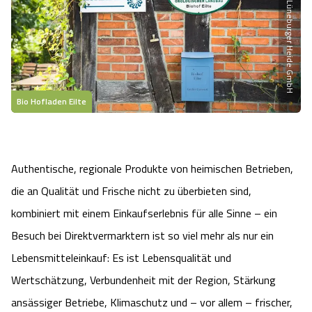
Partner der Lüneburger Heide GmbH
Heideflächen
Naturpark Südheide
Quad Bahn Bispingen
Thermen
Die Hansestadt Lüneburg
Hoher Kontrast Modus:
Freizeitparks
Naturerlebnis im Frühling
Kletterparks
Vegan, Fasten & Co.
Sehenswürdigkeiten Lüneburg
A
A
Schriftgröße:
A
Vital Urlaub
Naturerlebnis im Sommer
Designer Outlet Soltau
Gesund & Fit
Shopping Lüneburg
Bio Hofladen Eilte
Städte
Naturerlebnis im Herbst
Abenteuerlabyrinth
Balance
Kulinarisches Lüneburg
Hotels
Authentische, regionale Produkte von heimischen Betrieben,
Naturerlebnis im Winter
Heide Himmel Baumwipfelpfad
Wellness-Kurzurlaub
Unterkünfte Lüneburg
die an Qualität und Frische nicht zu überbieten sind,
Ferienwohnungen
Ausflugsziele
kombiniert mit einem Einkaufserlebnis für alle Sinne – ein
Adventure Schnucken Golf
Wellness-Unterkünfte
Veranstaltungen & Führungen Lüneburg
Besuch bei Direktvermarktern ist so viel mehr als nur ein
Ferienhäuser
Wandern
Serengeti Park
Hotels mit Schwimmbad
Lebensmitteleinkauf: Es ist Lebensqualität und
Die Residenzstadt Celle
Wertschätzung, Verbundenheit mit der Region, Stärkung
Pensionen
Fahrrad Urlaub
Weltvogelpark Walsrode
THERMEplus® Unterkünfte
Sehenswürdigkeiten Celle
ansässiger Betriebe, Klimaschutz und – vor allem – frischer,