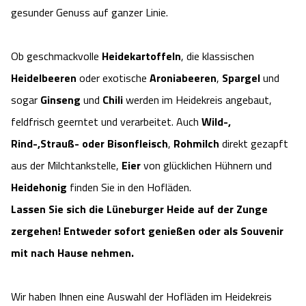
gesunder Genuss auf ganzer Linie.
Camping
Reiten
Wildpark Lüneburger Heide
Veranstaltungen
Shopping Celle
Urlaub auf dem Bauernhof
Ob geschmackvolle
Heidekartoffeln
, die klassischen
Kutschen
Wildpark Schwarze Berge
Kulinarisches Celle
Heidelbeeren
oder exotische
Aroniabeeren
,
Spargel
und
Urlaub mit Hund
Regionale Küche
Otter Zentrum
sogar
Ginseng
und
Chili
werden im Heidekreis angebaut,
Unterkünfte Celle
feldfrisch geerntet und verarbeitet. Auch
Wild-,
Last Minute
Tiere
Wildpark Müden
Veranstaltungen & Führungen Celle
Rind-,Strauß- oder Bisonfleisch
,
Rohmilch
direkt gezapft
aus der Milchtankstelle,
Eier
von glücklichen Hühnern und
Anreise
HeideSpezialitäten
Snow World Bispingen
Heidehonig
finden Sie in den Hofläden.
Lassen Sie sich die Lüneburger Heide auf der Zunge
Kataloge
Unterkünfte
Ralf Schumacher Kart & Bowl
zergehen! Entweder sofort genießen oder als Souvenir
Videos
Naturhotels
mit nach Hause nehmen.
Das verrückte Haus
Shop
Urlaub mit Hund
Abenteuerland Trampolin-Park
Wir haben Ihnen eine Auswahl der Hofläden im Heidekreis