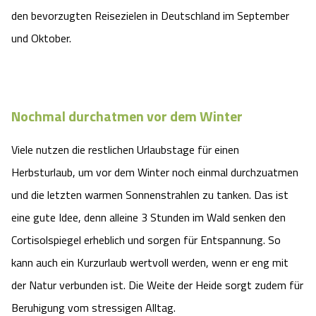
den bevorzugten Reisezielen in Deutschland im September
Angebote
Urlaub auf dem Bauernhof
Battle Kart Bispingen
und Oktober.
Kontakt
Landschaftsführungen
Adventure District Bispingen
Veranstaltungen
Unterkünfte
Nochmal durchatmen vor dem Winter
Ausflugsziele
Viele nutzen die restlichen Urlaubstage für einen
Herbsturlaub, um vor dem Winter noch einmal durchzuatmen
und die letzten warmen Sonnenstrahlen zu tanken. Das ist
eine gute Idee, denn alleine 3 Stunden im Wald senken den
Cortisolspiegel erheblich und sorgen für Entspannung. So
kann auch ein Kurzurlaub wertvoll werden, wenn er eng mit
der Natur verbunden ist. Die Weite der Heide sorgt zudem für
Beruhigung vom stressigen Alltag.