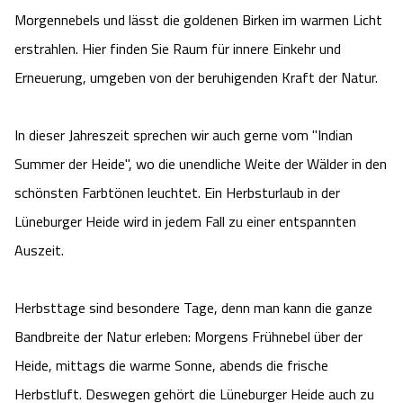
Camping
Morgennebels und lässt die goldenen Birken im warmen Licht
Reiten
Wildpark Lüneburger Heide
Veranstaltungen
Shopping Celle
erstrahlen. Hier finden Sie Raum für innere Einkehr und
Urlaub auf dem Bauernhof
Kutschen
Erneuerung, umgeben von der beruhigenden Kraft der Natur.
Wildpark Schwarze Berge
Kulinarisches Celle
Urlaub mit Hund
Regionale Küche
Otter Zentrum
In dieser Jahreszeit sprechen wir auch gerne vom "Indian
Unterkünfte Celle
Summer der Heide", wo die unendliche Weite der Wälder in den
Last Minute
Tiere
Wildpark Müden
Veranstaltungen & Führungen Celle
schönsten Farbtönen leuchtet. Ein Herbsturlaub in der
Lüneburger Heide wird in jedem Fall zu einer entspannten
Anreise
HeideSpezialitäten
Snow World Bispingen
Auszeit.
Kataloge
Unterkünfte
Ralf Schumacher Kart & Bowl
Herbsttage sind besondere Tage, denn man kann die ganze
Videos
Naturhotels
Das verrückte Haus
Bandbreite der Natur erleben: Morgens Frühnebel über der
Heide, mittags die warme Sonne, abends die frische
Shop
Urlaub mit Hund
Abenteuerland Trampolin-Park
Herbstluft. Deswegen gehört die Lüneburger Heide auch zu