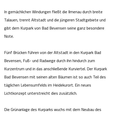
Camping
Reiten
Wildpark Lüneburger Heide
Veranstaltungen
Shopping Celle
In gemächlichen Windungen fließt die Ilmenau durch breite
Talauen, trennt Altstadt und die jüngeren Stadtgebiete und
Urlaub auf dem Bauernhof
Kutschen
Wildpark Schwarze Berge
Kulinarisches Celle
gibt dem Kurpark von Bad Bevensen seine ganz besondere
Urlaub mit Hund
Regionale Küche
Note.
Otter Zentrum
Unterkünfte Celle
Last Minute
Tiere
Wildpark Müden
Fünf Brücken führen von der Altstadt in den Kurpark Bad
Veranstaltungen & Führungen Celle
Bevensen, Fuß- und Radwege durch ihn hindurch zum
Anreise
HeideSpezialitäten
Snow World Bispingen
Kurzentrum und in das anschließende Kurviertel. Der Kurpark
Bad Bevensen mit seinen alten Bäumen ist so auch Teil des
Kataloge
Unterkünfte
Ralf Schumacher Kart & Bowl
täglichen Lebensumfelds im Heidekurort. Ein neues
Videos
Lichtkonzept unterstreicht dies zusätzlich.
Naturhotels
Das verrückte Haus
Shop
Urlaub mit Hund
Abenteuerland Trampolin-Park
Die Grünanlage des Kurparks wuchs mit dem Neubau des