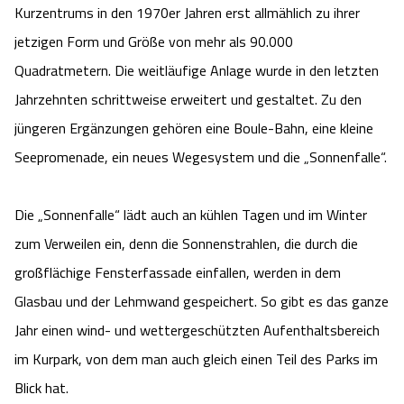
Kurzentrums in den 1970er Jahren erst allmählich zu ihrer
Angebote
Urlaub auf dem Bauernhof
Battle Kart Bispingen
jetzigen Form und Größe von mehr als 90.000
Quadratmetern. Die weitläufige Anlage wurde in den letzten
Kontakt
Landschaftsführungen
Adventure District Bispingen
Jahrzehnten schrittweise erweitert und gestaltet. Zu den
jüngeren Ergänzungen gehören eine Boule-Bahn, eine kleine
Veranstaltungen
Unterkünfte
Seepromenade, ein neues Wegesystem und die „Sonnenfalle“.
Ausflugsziele
Die „Sonnenfalle“ lädt auch an kühlen Tagen und im Winter
zum Verweilen ein, denn die Sonnenstrahlen, die durch die
großflächige Fensterfassade einfallen, werden in dem
Glasbau und der Lehmwand gespeichert. So gibt es das ganze
Jahr einen wind- und wettergeschützten Aufenthaltsbereich
im Kurpark, von dem man auch gleich einen Teil des Parks im
Blick hat.