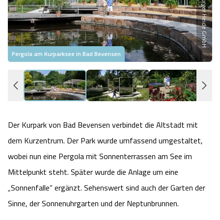
Heideflächen
Naturpark Südheide
Quad Bahn Bispingen
Thermen
Die Hansestadt Lüneburg
Hoher Kontrast Modus:
Freizeitparks
Naturerlebnis im Frühling
Kletterparks
Vegan, Fasten & Co.
Sehenswürdigkeiten Lüneburg
A
A
Schriftgröße:
A
Pergola am Kurparksee in Bad Bevensen
G
Vital Urlaub
Naturerlebnis im Sommer
Designer Outlet Soltau
Gesund & Fit
Shopping Lüneburg
Städte
Naturerlebnis im Herbst
Abenteuerlabyrinth
Balance
Kulinarisches Lüneburg
Hotels
Naturerlebnis im Winter
Heide Himmel Baumwipfelpfad
Der Kurpark von Bad Bevensen verbindet die Altstadt mit
Wellness-Kurzurlaub
Unterkünfte Lüneburg
dem Kurzentrum. Der Park wurde umfassend umgestaltet,
Ferienwohnungen
Ausflugsziele
Adventure Schnucken Golf
Wellness-Unterkünfte
Veranstaltungen & Führungen Lüneburg
wobei nun eine Pergola mit Sonnenterrassen am See im
Mittelpunkt steht. Später wurde die Anlage um eine
Ferienhäuser
Wandern
Serengeti Park
Hotels mit Schwimmbad
Die Residenzstadt Celle
„Sonnenfalle“ ergänzt. Sehenswert sind auch der Garten der
Pensionen
Sinne, der Sonnenuhrgarten und der Neptunbrunnen.
Fahrrad Urlaub
Weltvogelpark Walsrode
THERMEplus® Unterkünfte
Sehenswürdigkeiten Celle