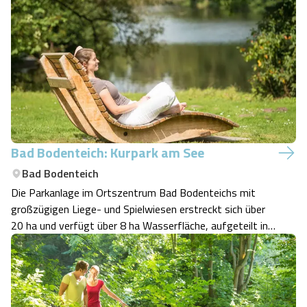
Angebote
Urlaub auf dem Bauernhof
Battle Kart Bispingen
Kontakt
Landschaftsführungen
Adventure District Bispingen
Veranstaltungen
Unterkünfte
Ausflugsziele
Bad Bodenteich: Kurpark am See
Bad Bodenteich
Die Parkanlage im Ortszentrum Bad Bodenteichs mit
großzügigen Liege- und Spielwiesen erstreckt sich über
20 ha und verfügt über 8 ha Wasserfläche, aufgeteilt in
drei Seen, die zum Entspannen, Bootfahren (Tretboote)
und Angeln einladen. "Drachen-Spielpark" ( über 2.500 qm
groß), Mehrgenerationenspi…