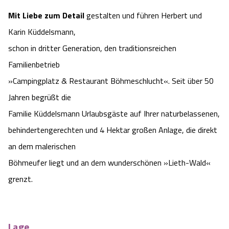
Camping
Reiten
Wildpark Lüneburger Heide
Mit Liebe zum Detail
gestalten und führen Herbert und
Veranstaltungen
Shopping Celle
Karin Küddelsmann,
Urlaub auf dem Bauernhof
Kutschen
Wildpark Schwarze Berge
schon in dritter Generation, den traditionsreichen
Kulinarisches Celle
Familienbetrieb
Urlaub mit Hund
Regionale Küche
Otter Zentrum
Unterkünfte Celle
»Campingplatz & Restaurant Böhmeschlucht«. Seit über 50
Jahren begrüßt die
Last Minute
Tiere
Wildpark Müden
Veranstaltungen & Führungen Celle
Familie Küddelsmann Urlaubsgäste auf Ihrer naturbelassenen,
Anreise
HeideSpezialitäten
behindertengerechten und 4 Hektar großen Anlage, die direkt
Snow World Bispingen
an dem malerischen
Kataloge
Unterkünfte
Ralf Schumacher Kart & Bowl
Böhmeufer liegt und an dem wunderschönen »Lieth-Wald«
grenzt.
Videos
Naturhotels
Das verrückte Haus
Shop
Urlaub mit Hund
Abenteuerland Trampolin-Park
Lage