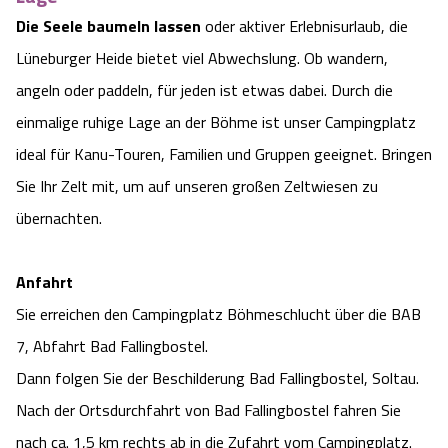
Die Seele baumeln
lassen
oder aktiver Erlebnisurlaub, die
Angebote
Urlaub auf dem Bauernhof
Battle Kart Bispingen
Lüneburger Heide bietet viel Abwechslung. Ob wandern,
Kontakt
angeln oder paddeln, für jeden ist etwas dabei. Durch die
Landschaftsführungen
Adventure District Bispingen
einmalige ruhige Lage an der Böhme ist unser Campingplatz
Veranstaltungen
Unterkünfte
ideal für Kanu-Touren, Familien und Gruppen geeignet. Bringen
Sie Ihr Zelt mit, um auf unseren großen Zeltwiesen zu
Ausflugsziele
übernachten.
Anfahrt
Sie erreichen den Campingplatz Böhmeschlucht über die BAB
7, Abfahrt Bad Fallingbostel.
Dann folgen Sie der Beschilderung Bad Fallingbostel, Soltau.
Nach der Ortsdurchfahrt von Bad Fallingbostel fahren Sie
nach ca. 1,5 km rechts ab in die Zufahrt vom Campingplatz.