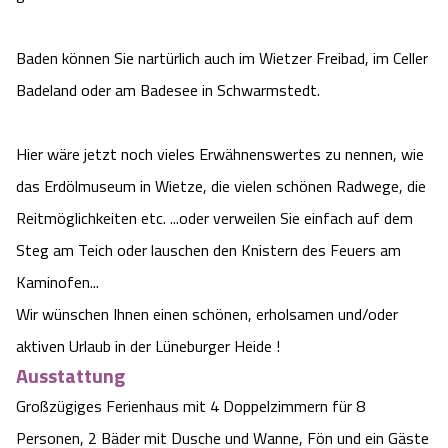
Angebote
Urlaub auf dem Bauernhof
Battle Kart Bispingen
Baden können Sie nartürlich auch im Wietzer Freibad, im Celler
Kontakt
Badeland oder am Badesee in Schwarmstedt.
Landschaftsführungen
Adventure District Bispingen
Veranstaltungen
Unterkünfte
Hier wäre jetzt noch vieles Erwähnenswertes zu nennen, wie
das Erdölmuseum in Wietze, die vielen schönen Radwege, die
Ausflugsziele
Reitmöglichkeiten etc. ...oder verweilen Sie einfach auf dem
Steg am Teich oder lauschen den Knistern des Feuers am
Kaminofen...
Wir wünschen Ihnen einen schönen, erholsamen und/oder
aktiven Urlaub in der Lüneburger Heide !
Ausstattung
Großzügiges Ferienhaus mit 4 Doppelzimmern für 8
Personen, 2 Bäder mit Dusche und Wanne, Fön und ein Gäste