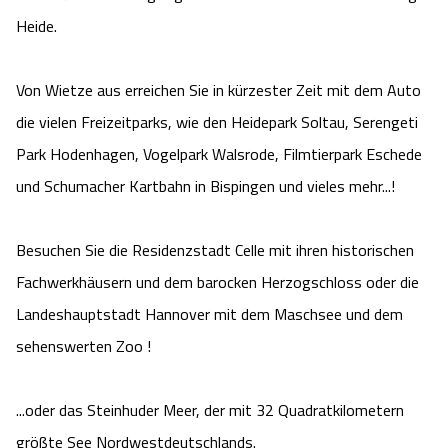
Camping
Reiten
Heide.
Wildpark Lüneburger Heide
Veranstaltungen
Shopping Celle
Urlaub auf dem Bauernhof
Kutschen
Wildpark Schwarze Berge
Von Wietze aus erreichen Sie in kürzester Zeit mit dem Auto
Kulinarisches Celle
die vielen Freizeitparks, wie den Heidepark Soltau, Serengeti
Urlaub mit Hund
Regionale Küche
Otter Zentrum
Unterkünfte Celle
Park Hodenhagen, Vogelpark Walsrode, Filmtierpark Eschede
und Schumacher Kartbahn in Bispingen und vieles mehr...!
Last Minute
Tiere
Wildpark Müden
Veranstaltungen & Führungen Celle
Anreise
Besuchen Sie die Residenzstadt Celle mit ihren historischen
HeideSpezialitäten
Snow World Bispingen
Fachwerkhäusern und dem barocken Herzogschloss oder die
Kataloge
Unterkünfte
Landeshauptstadt Hannover mit dem Maschsee und dem
Ralf Schumacher Kart & Bowl
sehenswerten Zoo !
Videos
Naturhotels
Das verrückte Haus
...oder das Steinhuder Meer, der mit 32 Quadratkilometern
Shop
Urlaub mit Hund
Abenteuerland Trampolin-Park
größte See Nordwestdeutschlands.