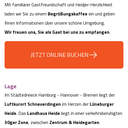
Mit familiärer Gastfreundschaft und Heidjer-Herzlichkeit
Camping
Reiten
Wildpark Lüneburger Heide
Veranstaltungen
Shopping Celle
laden wir Sie zu einem
Begrüßungskaffee
ein und geben
Urlaub auf dem Bauernhof
Ihnen Informationen über unsere schöne Umgebung.
Kutschen
Wildpark Schwarze Berge
Kulinarisches Celle
Wir freuen uns, Sie als Gast bei uns zu
empfangen
.
Urlaub mit Hund
Regionale Küche
Otter Zentrum
Unterkünfte Celle
JETZT ONLINE BUCHEN
Last Minute
Tiere
Wildpark Müden
Veranstaltungen & Führungen Celle
Anreise
HeideSpezialitäten
Snow World Bispingen
Lage
Kataloge
Unterkünfte
Ralf Schumacher Kart & Bowl
Im Städtedreieck Hamburg - Hannover - Bremen liegt der
Luftkurort Schneverdingen
im Herzen der
Lüneburger
Videos
Naturhotels
Das verrückte Haus
Heide
. Das
Landhaus Heide
liegt in einer verkehrsberuhigten
Shop
Urlaub mit Hund
30ger Zone
, zwischen
Zentrum &
Heidegarten
.
Abenteuerland Trampolin-Park