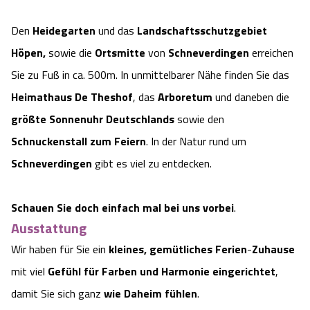
Angebote
Urlaub auf dem Bauernhof
Battle Kart Bispingen
Den
Heidegarten
und das
Landschaftsschutzgebiet
Höpen,
sowie die
Ortsmitte
von
Schneverdingen
erreichen
Kontakt
Landschaftsführungen
Adventure District Bispingen
Sie zu Fuß in ca. 500m. In unmittelbarer Nähe finden Sie das
Heimathaus De Theshof
, das
Arboretum
und daneben die
Veranstaltungen
Unterkünfte
größte Sonnenuhr Deutschlands
sowie den
Schnuckenstall zum Feiern
. In der Natur rund um
Ausflugsziele
Schneverdingen
gibt es viel zu entdecken.
Schauen Sie doch einfach mal bei uns vorbei
.
Ausstattung
Wir haben für Sie ein
kleines, gemütliches Ferien
-
Zuhause
mit viel
Gefühl für Farben und Harmonie eingerichtet
,
damit Sie sich ganz
wie Daheim fühlen
.