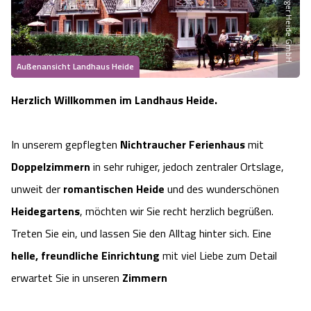
Heideflächen
Naturpark Südheide
Quad Bahn Bispingen
Thermen
Die Hansestadt Lüneburg
Hoher Kontrast Modus:
Freizeitparks
Naturerlebnis im Frühling
Kletterparks
Vegan, Fasten & Co.
Sehenswürdigkeiten Lüneburg
A
A
Außenansicht Landhaus Heide
Schriftgröße:
A
Vital Urlaub
Naturerlebnis im Sommer
Designer Outlet Soltau
Gesund & Fit
Herzlich Willkommen im Landhaus Heide.
Shopping Lüneburg
Städte
Naturerlebnis im Herbst
Abenteuerlabyrinth
Balance
Kulinarisches Lüneburg
In unserem gepflegten
Nichtraucher Ferienhaus
mit
Doppelzimmern
in sehr ruhiger, jedoch zentraler Ortslage,
Hotels
Naturerlebnis im Winter
Heide Himmel Baumwipfelpfad
Wellness-Kurzurlaub
Unterkünfte Lüneburg
unweit der
romantischen Heide
und des wunderschönen
Ferienwohnungen
Ausflugsziele
Heidegartens
, möchten wir Sie recht herzlich begrüßen.
Adventure Schnucken Golf
Wellness-Unterkünfte
Veranstaltungen & Führungen Lüneburg
Treten Sie ein, und lassen Sie den Alltag hinter sich. Eine
Ferienhäuser
Wandern
Serengeti Park
helle, freundliche Einrichtung
mit viel Liebe zum Detail
Hotels mit Schwimmbad
Die Residenzstadt Celle
erwartet Sie in unseren
Zimmern
Pensionen
Fahrrad Urlaub
Weltvogelpark Walsrode
THERMEplus® Unterkünfte
Sehenswürdigkeiten Celle