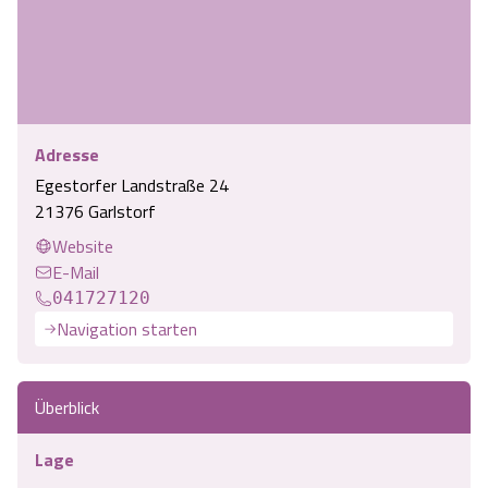
Angebote
Urlaub auf dem Bauernhof
Battle Kart Bispingen
Kontakt
Landschaftsführungen
Adventure District Bispingen
Adresse
Veranstaltungen
Unterkünfte
Egestorfer Landstraße 24
21376 Garlstorf
Ausflugsziele
Website
E-Mail
041727120
Navigation starten
Überblick
Lage