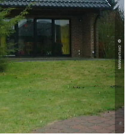
©
DRFUHRMANN