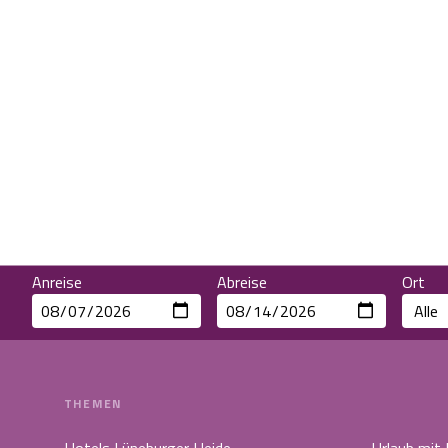
Anreise
Abreise
Ort
THEMEN
Hotels Lüneburger Heide
Urlaub mit