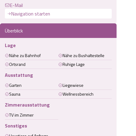
E-Mail
Navigation starten
Überblick
Lage
Nähe zu Bahnhof
Nähe zu Bushaltestelle
Ortsrand
Ruhige Lage
Ausstattung
Garten
Liegewiese
Sauna
Wellnessbereich
Zimmerausstattung
TV im Zimmer
Sonstiges
Haustiere auf Anfrage