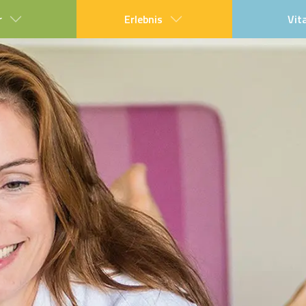
r
Erlebnis
Vit