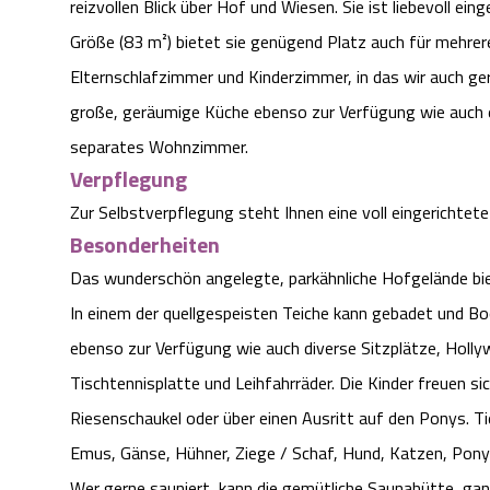
reizvollen Blick über Hof und Wiesen. Sie ist liebevoll ei
Größe (83 m²) bietet sie genügend Platz auch für mehrere
Elternschlafzimmer und Kinderzimmer, in das wir auch ger
große, geräumige Küche ebenso zur Verfügung wie auch
separates Wohnzimmer.
Verpflegung
Zur Selbstverpflegung steht Ihnen eine voll eingerichtet
Besonderheiten
Das wunderschön angelegte, parkähnliche Hofgelände bi
In einem der quellgespeisten Teiche kann gebadet und B
ebenso zur Verfügung wie auch diverse Sitzplätze, Hollywo
Tischtennisplatte und Leihfahrräder. Die Kinder freuen si
Riesenschaukel oder über einen Ausritt auf den Ponys. 
Emus, Gänse, Hühner, Ziege / Schaf, Hund, Katzen, Ponys
Wer gerne sauniert, kann die gemütliche Saunahütte, ganz