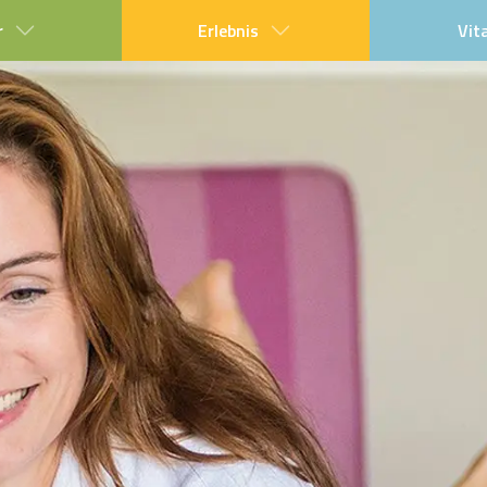
r
Erlebnis
Vit