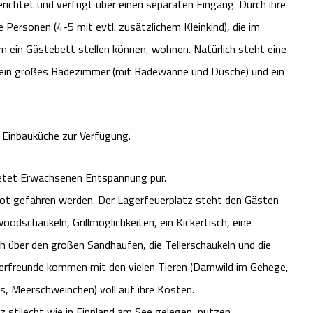
ngerichtet und verfügt über einen separaten Eingang. Durch ihre
 Personen (4-5 mit evtl. zusätzlichem Kleinkind), die im
n ein Gästebett stellen können, wohnen. Natürlich steht eine
 ein großes Badezimmer (mit Badewanne und Dusche) und ein
e Einbauküche zur Verfügung.
etet Erwachsenen Entspannung pur.
oot gefahren werden. Der Lagerfeuerplatz steht den Gästen
odschaukeln, Grillmöglichkeiten, ein Kickertisch, eine
ch über den großen Sandhaufen, die Tellerschaukeln und die
Tierfreunde kommen mit den vielen Tieren (Damwild im Gehege,
, Meerschweinchen) voll auf ihre Kosten.
 stilecht wie in Finnland am See gelegen, nutzen.