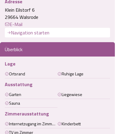
Adresse
Klein Eilstorf 6
29664 Walsrode
E-Mail
Navigation starten
Überblick
Lage
Ortsrand
Ruhige Lage
Ausstattung
Garten
Liegewiese
Sauna
Zimmerausstattung
Internetzugang im Zimmer (kabelgebunden)
Kinderbett
TV im Zimmer