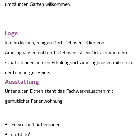
umzäunten Garten willkommen.
Heideflächen
Naturpark Südheide
Quad Bahn Bispingen
Thermen
Die Hansestadt Lüneburg
Hoher Kontrast Modus:
Freizeitparks
Naturerlebnis im Frühling
Kletterparks
Vegan, Fasten & Co.
Sehenswürdigkeiten Lüneburg
A
A
Schriftgröße:
A
Lage
Vital Urlaub
Naturerlebnis im Sommer
Designer Outlet Soltau
In dem kleinen, ruhigen Dorf Dehnsen, 3 km von
Gesund & Fit
Shopping Lüneburg
Amelinghausen entfernt. Dehnsen ist ein Ortsteil von dem
Städte
Naturerlebnis im Herbst
Abenteuerlabyrinth
Balance
staatlich anerkannten Erholungsort Amelinghausen mitten in
Kulinarisches Lüneburg
der Lüneburger Heide.
Hotels
Naturerlebnis im Winter
Heide Himmel Baumwipfelpfad
Wellness-Kurzurlaub
Unterkünfte Lüneburg
Ausstattung
Unter alten Eichen steht das Fachwerkhäuschen mit
Ferienwohnungen
Ausflugsziele
Adventure Schnucken Golf
Wellness-Unterkünfte
Veranstaltungen & Führungen Lüneburg
gemütlicher Ferienwohnung:
Ferienhäuser
Wandern
Serengeti Park
Hotels mit Schwimmbad
Die Residenzstadt Celle
Fewo für 1-4 Personen
Pensionen
Fahrrad Urlaub
Weltvogelpark Walsrode
THERMEplus® Unterkünfte
Sehenswürdigkeiten Celle
ca. 60 m²