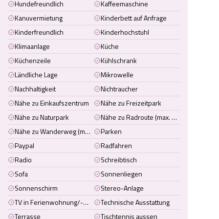
Hundefreundlich
Kaffeemaschine
Kanuvermietung
Kinderbett auf Anfrage
Kinderfreundlich
Kinderhochstuhl
Klimaanlage
Küche
Küchenzeile
Kühlschrank
Ländliche Lage
Mikrowelle
Nachhaltigkeit
Nichtraucher
Nähe zu Einkaufszentrum
Nähe zu Freizeitpark
Nähe zu Naturpark
Nähe zu Radroute (max. 5 km entfernt)
Nähe zu Wanderweg (max. 2 km entfernt)
Parken
Paypal
Radfahren
Radio
Schreibtisch
Sofa
Sonnenliegen
Sonnenschirm
Stereo-Anlage
TV in Ferienwohnung/-haus
Technische Ausstattung
Terrasse
Tischtennis aussen