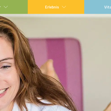
r
Erlebnis
Vit