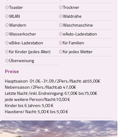
Toaster
Trockner
WLAN
Waldnähe
Wandern
Waschmaschine
Wasserkocher
eAuto-Ladestation
eBike-Ladestation
für Familien
für Kinder (jedes Alter)
für jedes Wetter
Überweisung
Preise
Hauptsaison  01.06.-31.09./2Pers./Nacht: ab55,00€

Nebensaison /2Pers./Nacht:ab 47,00€

Letzte Nacht /inkl. Endreinigung: 67,00€ bis75,00€

jede weitere Person/Nacht:10,00 €

Kinder bis 6 Jahren: 5,00 €

Haustiere/ Nacht: 5,00 € bis 5,00 €