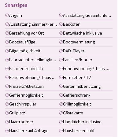
Sonstiges
Angeln
Ausstattung Gesamtunterkunft
Ausstattung Zimmer/Ferienwohnung/Ferienhaus
Backofen
Barzahlung vor Ort
Bettwäsche inklusive
Bootsausflüge
Bootsvermietung
Bügelmöglichkeit
DVD-Player
Fahrradunterstellmöglichkeit
Familien/Kinder
Familienfreundlich
Ferienwohnung/-haus mit Terrasse
Ferienwohnung/-haus mit WC und Dusche
Fernseher / TV
Freizeit/Aktivitäten
Gartenmitbenutzung
Gefriermöglichkeit
Gefrierschrank
Geschirrspüler
Grillmöglichkeit
Grillplatz
Gästekarte
Haartrockner
Handtücher inklusive
Haustiere auf Anfrage
Haustiere erlaubt