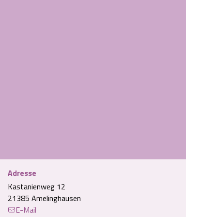
Adresse
Kastanienweg 12
strandfeeling-im-garten.jpg
21385 Amelinghausen
E-Mail