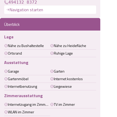
494132 8372
Navigation starten
Überblick
Lage
Nähe zu Bushaltestelle
Nähe zu Heidefläche
Ortsrand
Ruhige Lage
Ausstattung
Garage
Garten
Gartenmöbel
Internet kostenlos
Internetbenutzung
Liegewiese
Zimmerausstattung
Internetzugang im Zimmer (kabelgebunden)
TV im Zimmer
WLAN im Zimmer