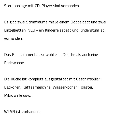
Stereoanlage mit CD-Player sind vorhanden.
Angebote
Urlaub auf dem Bauernhof
Battle Kart Bispingen
Es gibt zwei Schlafräume mit je einem Doppelbett und zwei
Kontakt
Landschaftsführungen
Adventure District Bispingen
Einzelbetten. NEU - ein Kinderreisebett und Kinderstuhl ist
Veranstaltungen
vorhanden.
Unterkünfte
Ausflugsziele
Das Badezimmer hat sowohl eine Dusche als auch eine
Badewanne.
Die Küche ist komplett ausgestattet mit Geschirrspüler,
Backofen, Kaffeemaschine, Wasserkocher, Toaster,
Mikrowelle usw.
WLAN ist vorhanden.