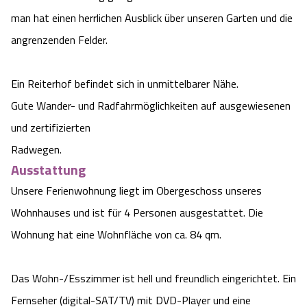
Camping
Reiten
man hat einen herrlichen Ausblick über unseren Garten und die
Wildpark Lüneburger Heide
Veranstaltungen
Shopping Celle
angrenzenden Felder.
Urlaub auf dem Bauernhof
Kutschen
Wildpark Schwarze Berge
Kulinarisches Celle
Ein Reiterhof befindet sich in unmittelbarer Nähe.
Urlaub mit Hund
Regionale Küche
Otter Zentrum
Unterkünfte Celle
Gute Wander- und Radfahrmöglichkeiten auf ausgewiesenen
und zertifizierten
Last Minute
Tiere
Wildpark Müden
Veranstaltungen & Führungen Celle
Radwegen.
Ausstattung
Anreise
HeideSpezialitäten
Snow World Bispingen
Unsere Ferienwohnung liegt im Obergeschoss unseres
Kataloge
Wohnhauses und ist für 4 Personen ausgestattet. Die
Unterkünfte
Ralf Schumacher Kart & Bowl
Wohnung hat eine Wohnfläche von ca. 84 qm.
Videos
Naturhotels
Das verrückte Haus
Das Wohn-/Esszimmer ist hell und freundlich eingerichtet. Ein
Shop
Urlaub mit Hund
Abenteuerland Trampolin-Park
Fernseher (digital-SAT/TV) mit DVD-Player und eine