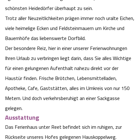
Camping
Reiten
schönsten Heidedörfer überhaupt zu sein.
Wildpark Lüneburger Heide
Veranstaltungen
Shopping Celle
Trotz aller Neuzeitlichkeiten prägen immer noch uralte Eichen,
Urlaub auf dem Bauernhof
Kutschen
Wildpark Schwarze Berge
viele heimelige Ecken und Feldsteinmauern um Kirche und
Kulinarisches Celle
Bauernhöfe das liebenswerte Dorfbild.
Urlaub mit Hund
Regionale Küche
Otter Zentrum
Unterkünfte Celle
Der besondere Reiz, hier in einer unserer Ferienwohnungen
Ihren Urlaub zu verbringen liegt darin, dass Sie alles Wichtige
Last Minute
Tiere
Wildpark Müden
Veranstaltungen & Führungen Celle
für einen gelungenen Aufenthalt nahezu direkt vor der
Anreise
Haustür finden. Frische Brötchen, Lebensmittelladen,
HeideSpezialitäten
Snow World Bispingen
Apotheke, Cafe, Gaststätten, alles im Umkreis von nur 150
Kataloge
Unterkünfte
Metern. Und doch verkehrsberuhigt an einer Sackgasse
Ralf Schumacher Kart & Bowl
gelegen.
Videos
Naturhotels
Das verrückte Haus
Ausstattung
Das Ferienhaus unter Reet befindet sich im ruhigen, zur
Shop
Urlaub mit Hund
Abenteuerland Trampolin-Park
Rückseite unseres Hofes gelegenen Hauskoppelweg.