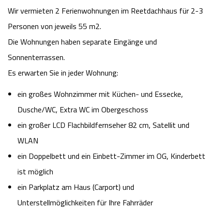
Wir vermieten 2 Ferienwohnungen im Reetdachhaus für 2-3
Angebote
Urlaub auf dem Bauernhof
Battle Kart Bispingen
Personen von jeweils 55 m2.
Die Wohnungen haben separate Eingänge und
Kontakt
Landschaftsführungen
Adventure District Bispingen
Sonnenterrassen.
Veranstaltungen
Es erwarten Sie in jeder Wohnung:
Unterkünfte
ein großes Wohnzimmer mit Küchen- und Essecke,
Ausflugsziele
Dusche/WC, Extra WC im Obergeschoss
ein großer LCD Flachbildfernseher 82 cm, Satellit und
WLAN
ein Doppelbett und ein Einbett-Zimmer im OG, Kinderbett
ist möglich
ein Parkplatz am Haus (Carport) und
Unterstellmöglichkeiten für Ihre Fahrräder