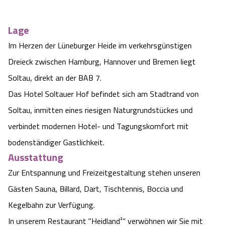
Angebote
Urlaub auf dem Bauernhof
Battle Kart Bispingen
Lage
Kontakt
Im Herzen der Lüneburger Heide im verkehrsgünstigen
Landschaftsführungen
Adventure District Bispingen
Dreieck zwischen Hamburg, Hannover und Bremen liegt
Veranstaltungen
Unterkünfte
Soltau, direkt an der BAB 7.
Das Hotel Soltauer Hof befindet sich am Stadtrand von
Ausflugsziele
Soltau, inmitten eines riesigen Naturgrundstückes und
verbindet modernen Hotel- und Tagungskomfort mit
bodenständiger Gastlichkeit.
Ausstattung
Zur Entspannung und Freizeitgestaltung stehen unseren
Gästen Sauna, Billard, Dart, Tischtennis, Boccia und
Kegelbahn zur Verfügung.
In unserem Restaurant "Heidland²“ verwöhnen wir Sie mit