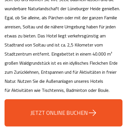
Camping
Reiten
Wildpark Lüneburger Heide
wunderbare Naturlandschaft der Lüneburger Heide genießen.
Veranstaltungen
Shopping Celle
Egal, ob Sie alleine, als Pärchen oder mit der ganzen Familie
Urlaub auf dem Bauernhof
Kutschen
Wildpark Schwarze Berge
anreisen, Soltau und die nähere Umgebung haben für jeden
Kulinarisches Celle
etwas zu bieten. Das Hotel liegt verkehrsgünstig am
Urlaub mit Hund
Regionale Küche
Otter Zentrum
Unterkünfte Celle
Stadtrand von Soltau und ist ca. 2,5 Kilometer vom
Stadtzentrum entfernt. Eingebettet in einem 40.000 m²
Last Minute
Tiere
Wildpark Müden
Veranstaltungen & Führungen Celle
großen Waldgrundstück ist es ein idyllisches Fleckchen Erde
Anreise
HeideSpezialitäten
zum Zurücklehnen, Entspannen und für Aktivitäten in freier
Snow World Bispingen
Natur. Nutzen Sie die Außenanlagen unseres Hotels
Kataloge
Unterkünfte
Ralf Schumacher Kart & Bowl
für Aktivitäten wie Tischtennis, Badminton oder Boule.
Videos
Naturhotels
Das verrückte Haus
JETZT ONLINE BUCHEN
Shop
Urlaub mit Hund
Abenteuerland Trampolin-Park