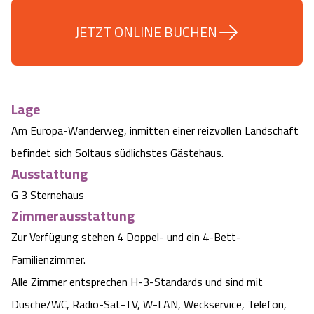
Camping
Reiten
Wildpark Lüneburger Heide
Veranstaltungen
Shopping Celle
JETZT ONLINE BUCHEN
Urlaub auf dem Bauernhof
Kutschen
Wildpark Schwarze Berge
Kulinarisches Celle
Urlaub mit Hund
Regionale Küche
Otter Zentrum
Unterkünfte Celle
Lage
Am Europa-Wanderweg, inmitten einer reizvollen Landschaft
Last Minute
Tiere
Wildpark Müden
Veranstaltungen & Führungen Celle
befindet sich Soltaus südlichstes Gästehaus.
Ausstattung
Anreise
HeideSpezialitäten
Snow World Bispingen
G 3 Sternehaus
Zimmerausstattung
Kataloge
Unterkünfte
Ralf Schumacher Kart & Bowl
Zur Verfügung stehen 4 Doppel- und ein 4-Bett-
Videos
Naturhotels
Familienzimmer.
Das verrückte Haus
Alle Zimmer entsprechen H-3-Standards und sind mit
Shop
Urlaub mit Hund
Abenteuerland Trampolin-Park
Dusche/WC, Radio-Sat-TV, W-LAN, Weckservice, Telefon,