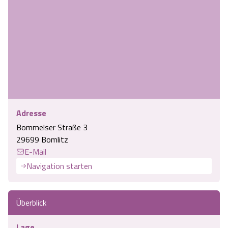
Angebote
Urlaub auf dem Bauernhof
Battle Kart Bispingen
Kontakt
Landschaftsführungen
Adventure District Bispingen
Veranstaltungen
Unterkünfte
Ausflugsziele
Adresse
Bommelser Straße 3
29699 Bomlitz
E-Mail
Navigation starten
Überblick
Lage