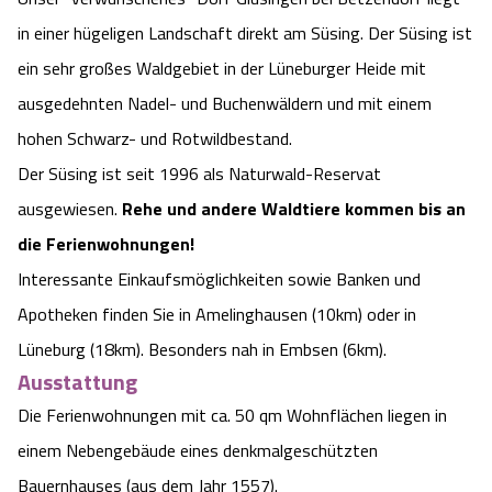
Camping
Reiten
Wildpark Lüneburger Heide
in einer hügeligen Landschaft direkt am Süsing. Der Süsing ist
Veranstaltungen
Shopping Celle
ein sehr großes Waldgebiet in der Lüneburger Heide mit
Urlaub auf dem Bauernhof
Kutschen
Wildpark Schwarze Berge
ausgedehnten Nadel- und Buchenwäldern und mit einem
Kulinarisches Celle
hohen Schwarz- und Rotwildbestand.
Urlaub mit Hund
Regionale Küche
Otter Zentrum
Unterkünfte Celle
Der Süsing ist seit 1996 als Naturwald-Reservat
ausgewiesen.
Rehe und andere Waldtiere kommen bis an
Last Minute
Tiere
Wildpark Müden
Veranstaltungen & Führungen Celle
die Ferienwohnungen!
Anreise
HeideSpezialitäten
Interessante Einkaufsmöglichkeiten sowie Banken und
Snow World Bispingen
Apotheken finden Sie in Amelinghausen (10km) oder in
Kataloge
Unterkünfte
Ralf Schumacher Kart & Bowl
Lüneburg (18km). Besonders nah in Embsen (6km).
Ausstattung
Videos
Naturhotels
Das verrückte Haus
Die Ferienwohnungen mit ca. 50 qm Wohnflächen liegen in
einem Nebengebäude eines denkmalgeschützten
Shop
Urlaub mit Hund
Abenteuerland Trampolin-Park
Bauernhauses (aus dem Jahr 1557).