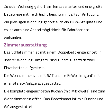
Zu jeder Wohnung gehört ein Terrassenanteil und eine große
Angebote
Urlaub auf dem Bauernhof
Battle Kart Bispingen
Liegewiese mit Teich (nicht beschwimmbar) zur Verfügung.
Kontakt
Zur jeweiligen Wohnung gehört auch ein PKW-Stellplatz und
Landschaftsführungen
Adventure District Bispingen
es ist auch eine Abstellmöglichkeit für Fahrräder etc.
Veranstaltungen
Unterkünfte
vorhanden.
Zimmerausstattung
Ausflugsziele
Das Schlafzimmer ist mit einem Doppelbett eingerichtet. In
unserer Wohnung "Irmgard" sind zudem zusätzlich zwei
Einzelbetten aufgestellt.
Die Wohnzimmer sind mit SAT und die FeWo "Irmgard" mit
einer Stereo-Anlage ausgestattet.
Die komplett eingerichteten Küchen (mit Mikrowelle) sind zum
Wohnzimmer hin offen. Das Badezimmer ist mit Dusche und
WC ausgestattet.