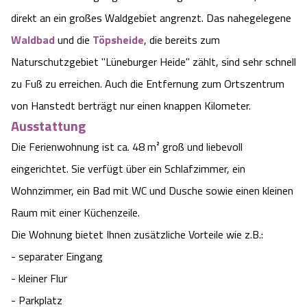
direkt an ein großes Waldgebiet angrenzt. Das nahegelegene
Angebote
Urlaub auf dem Bauernhof
Battle Kart Bispingen
Waldbad
und die
Töpsheide
, die bereits zum
Kontakt
Naturschutzgebiet "Lüneburger Heide" zählt, sind sehr schnell
Landschaftsführungen
Adventure District Bispingen
zu Fuß zu erreichen. Auch die Entfernung zum Ortszentrum
Veranstaltungen
Unterkünfte
von Hanstedt berträgt nur einen knappen Kilometer.
Ausstattung
Ausflugsziele
Die Ferienwohnung ist ca. 48 m² groß und liebevoll
eingerichtet. Sie verfügt über ein Schlafzimmer, ein
Wohnzimmer, ein Bad mit WC und Dusche sowie einen kleinen
Raum mit einer Küchenzeile.
Die Wohnung bietet Ihnen zusätzliche Vorteile wie z.B.:
- separater Eingang
- kleiner Flur
- Parkplatz