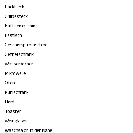
Backblech
Grillbesteck
Kaffeemaschine
Esstisch
Ge­schirr­spül­ma­schi­ne
Gefrierschrank
Wasserkocher
Mikrowelle
Ofen
Kühlschrank
Herd
Toaster
Weingläser
Waschsalon in der Nähe