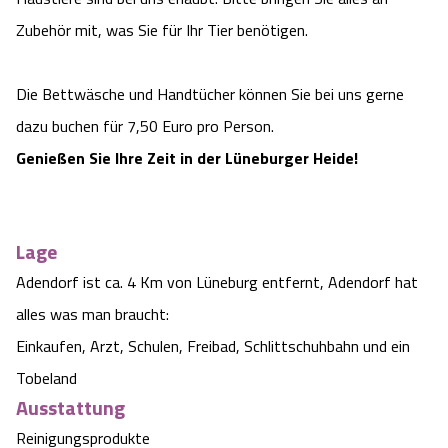
Camping
Reiten
Wildpark Lüneburger Heide
Zubehör mit, was Sie für Ihr Tier benötigen.
Veranstaltungen
Shopping Celle
Urlaub auf dem Bauernhof
Kutschen
Wildpark Schwarze Berge
Die Bettwäsche und Handtücher können Sie bei uns gerne
Kulinarisches Celle
dazu buchen für 7,50 Euro pro Person.
Urlaub mit Hund
Regionale Küche
Otter Zentrum
Unterkünfte Celle
Genießen Sie Ihre Zeit in der Lüneburger Heide!
Last Minute
Tiere
Wildpark Müden
Veranstaltungen & Führungen Celle
Lage
Anreise
HeideSpezialitäten
Snow World Bispingen
Adendorf ist ca. 4 Km von Lüneburg entfernt, Adendorf hat
Kataloge
Unterkünfte
alles was man braucht:
Ralf Schumacher Kart & Bowl
Einkaufen, Arzt, Schulen, Freibad, Schlittschuhbahn und ein
Videos
Naturhotels
Das verrückte Haus
Tobeland
Ausstattung
Shop
Urlaub mit Hund
Abenteuerland Trampolin-Park
Reinigungsprodukte