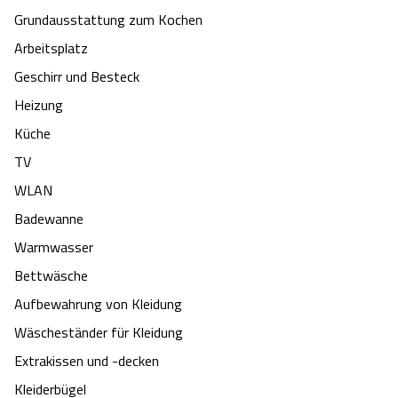
Grundausstattung zum Kochen
Angebote
Urlaub auf dem Bauernhof
Battle Kart Bispingen
Arbeitsplatz
Geschirr und Besteck
Kontakt
Landschaftsführungen
Adventure District Bispingen
Heizung
Veranstaltungen
Küche
Unterkünfte
TV
Ausflugsziele
WLAN
Badewanne
Warmwasser
Bettwäsche
Aufbewahrung von Kleidung
Wäscheständer für Kleidung
Extrakissen und -decken
Kleiderbügel