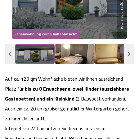
Heideflächen
Naturpark Südheide
Quad Bahn Bispingen
Thermen
Die Hansestadt Lüneburg
Hoher Kontrast Modus:
Freizeitparks
Naturerlebnis im Frühling
Kletterparks
Vegan, Fasten & Co.
Sehenswürdigkeiten Lüneburg
A
A
Schriftgröße:
A
Ferienwohnung Zerbe Außenansicht
Vital Urlaub
Naturerlebnis im Sommer
Designer Outlet Soltau
Gesund & Fit
Shopping Lüneburg
Städte
Naturerlebnis im Herbst
Abenteuerlabyrinth
Balance
Kulinarisches Lüneburg
Hotels
Naturerlebnis im Winter
Heide Himmel Baumwipfelpfad
Wellness-Kurzurlaub
Auf ca. 120 qm Wohnfläche bieten wir Ihnen ausreichend
Unterkünfte Lüneburg
Platz für
bis zu 8 Erwachsene,
zwei Kinder (ausziehbare
Ferienwohnungen
Ausflugsziele
Adventure Schnucken Golf
Wellness-Unterkünfte
Veranstaltungen & Führungen Lüneburg
Gästebetten) und ein Kleinkind
(2 Babybett vorhanden).
Auch ein ca. 20 qm großer gemütlicher Wintergarten gehört
Ferienhäuser
Wandern
Serengeti Park
Hotels mit Schwimmbad
Die Residenzstadt Celle
zu Ihrer Unterkunft.
Pensionen
Internet via W-Lan nutzen Sie bei uns kostenfrei.
Fahrrad Urlaub
Weltvogelpark Walsrode
THERMEplus® Unterkünfte
Sehenswürdigkeiten Celle
Haustiere sind bei uns erlaubt. Bitte bringen Sie alles an