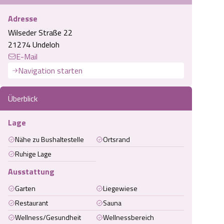
Adresse
Wilseder Straße 22
21274 Undeloh
E-Mail
Navigation starten
Überblick
Lage
Nähe zu Bushaltestelle
Ortsrand
Ruhige Lage
Ausstattung
Garten
Liegewiese
Restaurant
Sauna
Wellness/Gesundheit
Wellnessbereich