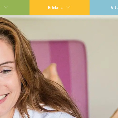
r
Erlebnis
Vit