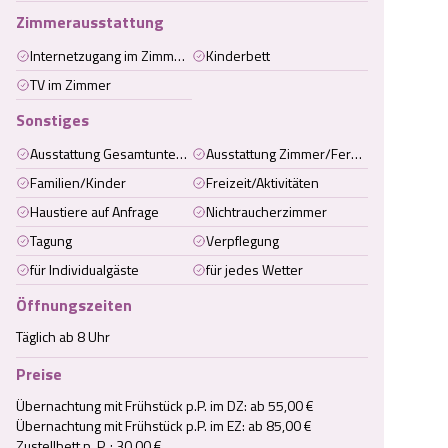
Zimmerausstattung
Internetzugang im Zimmer (kabelgebunden)
Kinderbett
TV im Zimmer
Sonstiges
Ausstattung Gesamtunterkunft
Ausstattung Zimmer/Ferienwohnung/Ferienhaus
Familien/Kinder
Freizeit/Aktivitäten
Haustiere auf Anfrage
Nichtraucherzimmer
Tagung
Verpflegung
für Individualgäste
für jedes Wetter
Öffnungszeiten
Täglich ab 8 Uhr
Preise
Übernachtung mit Frühstück p.P. im DZ: ab 55,00 €

Übernachtung mit Frühstück p.P. im EZ: ab 85,00 €

Zustellbett p. P. : 30,00 €
