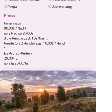
Paypal
Überweisung
Preise
Ferienhaus : 

90,00€ / Nacht

ab 3 Nächte 80,00€

3 u 4 Pers. je zzgl. 10€/Nacht

Hunde (bis 2 Hunde) zzgl. 10,00€ / Hund  

*

Elektrorad-Verleih 

25,00/Tg 

ab 3Tg 20,00/Tg 