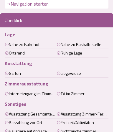
Navigation starten
Überblick
Lage
Nähe zu Bahnhof
Nähe zu Bushaltestelle
Ortsrand
Ruhige Lage
Ausstattung
Garten
Liegewiese
Zimmerausstattung
Internetzugang im Zimmer (kabelgebunden)
TV im Zimmer
Sonstiges
Ausstattung Gesamtunterkunft
Ausstattung Zimmer/Ferienwohnung/Ferienhaus
Barzahlung vor Ort
Freizeit/Aktivitäten
Haustiere auf Anfrage
Nichtraucherzimmer