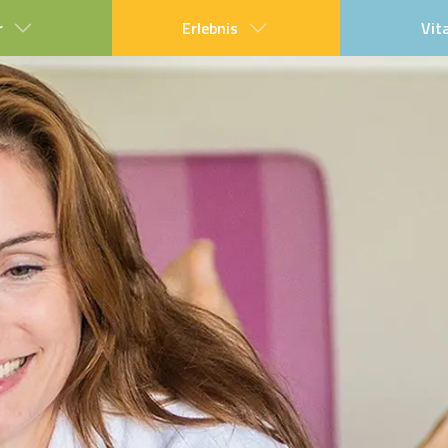
r
Erlebnis
Vit