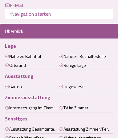
E-Mail
Navigation starten
Überblick
Lage
Nähe zu Bahnhof
Nähe zu Bushaltestelle
Ortsrand
Ruhige Lage
Ausstattung
Garten
Liegewiese
Zimmerausstattung
Internetzugang im Zimmer (kabelgebunden)
TV im Zimmer
Sonstiges
Ausstattung Gesamtunterkunft
Ausstattung Zimmer/Ferienwohnung/Ferienhaus
Freizeit/Aktivitäten
Nichtraucherzimmer