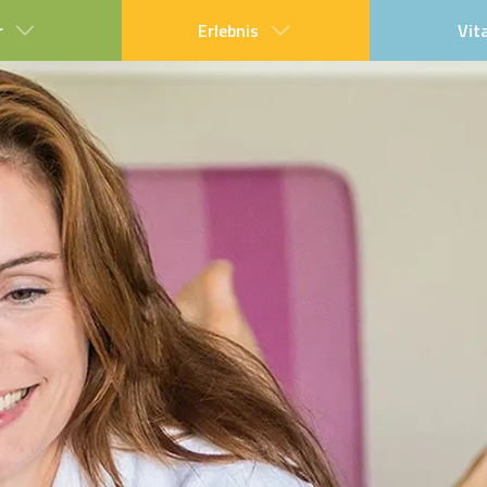
r
Erlebnis
Vit