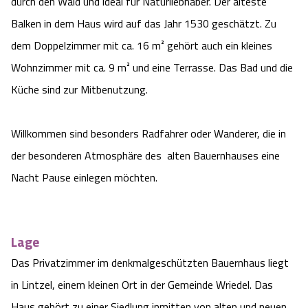
durch den Wald und ideal für Naturliebhaber. Der älteste
Camping
Reiten
Wildpark Lüneburger Heide
Veranstaltungen
Balken in dem Haus wird auf das Jahr 1530 geschätzt. Zu
Shopping Celle
dem Doppelzimmer mit ca. 16 m² gehört auch ein kleines
Urlaub auf dem Bauernhof
Kutschen
Wildpark Schwarze Berge
Kulinarisches Celle
Wohnzimmer mit ca. 9 m² und eine Terrasse. Das Bad und die
Küche sind zur Mitbenutzung.
Urlaub mit Hund
Regionale Küche
Otter Zentrum
Unterkünfte Celle
Last Minute
Willkommen sind besonders Radfahrer oder Wanderer, die in
Tiere
Wildpark Müden
Veranstaltungen & Führungen Celle
der besonderen Atmosphäre des alten Bauernhauses eine
Anreise
HeideSpezialitäten
Snow World Bispingen
Nacht Pause einlegen möchten.
Kataloge
Unterkünfte
Ralf Schumacher Kart & Bowl
Lage
Videos
Naturhotels
Das verrückte Haus
Das Privatzimmer im denkmalgeschützten Bauernhaus liegt
in Lintzel, einem kleinen Ort in der Gemeinde Wriedel. Das
Shop
Urlaub mit Hund
Abenteuerland Trampolin-Park
Haus gehört zu einer Siedlung inmitten von alten und neuen