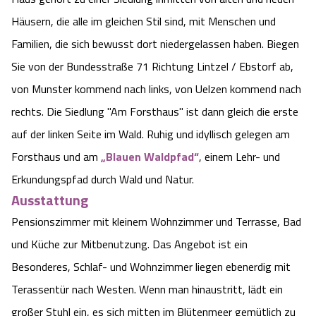
Angebote
Häusern, die alle im gleichen Stil sind, mit Menschen und
Urlaub auf dem Bauernhof
Battle Kart Bispingen
Familien, die sich bewusst dort niedergelassen haben. Biegen
Kontakt
Landschaftsführungen
Sie von der Bundesstraße 71 Richtung Lintzel / Ebstorf ab,
Adventure District Bispingen
von Munster kommend nach links, von Uelzen kommend nach
Veranstaltungen
Unterkünfte
rechts. Die Siedlung "Am Forsthaus" ist dann gleich die erste
auf der linken Seite im Wald. Ruhig und idyllisch gelegen am
Ausflugsziele
Forsthaus und am
„Blauen Waldpfad“
, einem Lehr- und
Erkundungspfad durch Wald und Natur.
Ausstattung
Pensionszimmer mit kleinem Wohnzimmer und Terrasse
, Bad
und Küche zur Mitbenutzung. Das Angebot ist ein
Besonderes, Schlaf- und Wohnzimmer liegen ebenerdig mit
Terassentür nach Westen. Wenn man hinaustritt, lädt ein
großer Stuhl ein, es sich mitten im Blütenmeer gemütlich zu