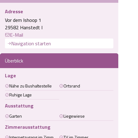
Adresse
Vor dem Ishoop 1
29582 Hanstedt I
E-Mail
Navigation starten
Überblick
Lage
Nähe zu Bushaltestelle
Ortsrand
Ruhige Lage
Ausstattung
Garten
Liegewiese
Zimmerausstattung
Internetzugang im Zimmer (kabelgebunden)
TV im Zimmer