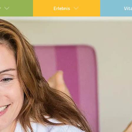
r
Erlebnis
Vit