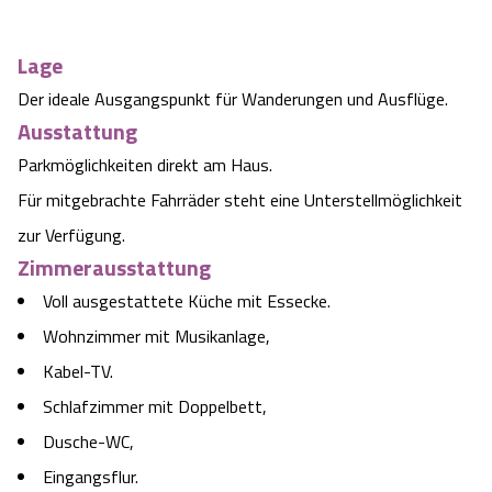
Camping
Reiten
Wildpark Lüneburger Heide
Veranstaltungen
Shopping Celle
Lage
Urlaub auf dem Bauernhof
Kutschen
Wildpark Schwarze Berge
Der ideale Ausgangspunkt für Wanderungen und Ausflüge.
Kulinarisches Celle
Ausstattung
Urlaub mit Hund
Regionale Küche
Otter Zentrum
Parkmöglichkeiten direkt am Haus.
Unterkünfte Celle
Für mitgebrachte Fahrräder steht eine Unterstellmöglichkeit
Last Minute
Tiere
Wildpark Müden
Veranstaltungen & Führungen Celle
zur Verfügung.
Zimmerausstattung
Anreise
HeideSpezialitäten
Snow World Bispingen
Voll ausgestattete Küche mit Essecke.
Wohnzimmer mit Musikanlage,
Kataloge
Unterkünfte
Ralf Schumacher Kart & Bowl
Kabel-TV.
Videos
Naturhotels
Schlafzimmer mit Doppelbett,
Das verrückte Haus
Dusche-WC,
Shop
Urlaub mit Hund
Abenteuerland Trampolin-Park
Eingangsflur.