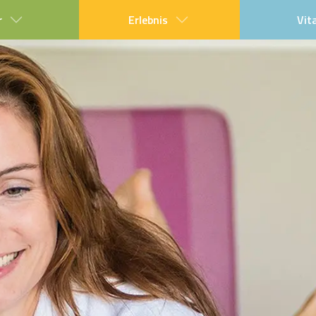
r
Erlebnis
Vit