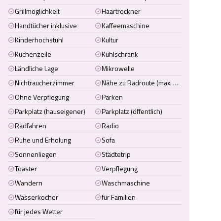
Grillmöglichkeit
Haartrockner
Handtücher inklusive
Kaffeemaschine
Kinderhochstuhl
Kultur
Küchenzeile
Kühlschrank
Ländliche Lage
Mikrowelle
Nichtraucherzimmer
Nähe zu Radroute (max. 5 km entfernt)
Ohne Verpflegung
Parken
Parkplatz (hauseigener)
Parkplatz (öffentlich)
Radfahren
Radio
Ruhe und Erholung
Sofa
Sonnenliegen
Städtetrip
Toaster
Verpflegung
Wandern
Waschmaschine
Wasserkocher
für Familien
für jedes Wetter