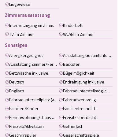
Liegewiese
Zimmerausstattung
Internetzugang im Zimmer (kabelgebunden)
Kinderbett
TV im Zimmer
WLAN im Zimmer
Sonstiges
Allergikergeeignet
Ausstattung Gesamtunterkunft
Ausstattung Zimmer/Ferienwohnung/Ferienhaus
Backofen
Bettwäsche inklusive
Bügelmöglichkeit
Deutsch
Endreinigung inklusive
Englisch
Fahrradunterstellmöglichkeit
Fahrradunterstellplatz (abschliessbar)
Fahrradwerkzeug
Familien/Kinder
Familienfreundlich
Ferienwohnung/-haus mit WC und Dusche
Freisitz überdacht
Freizeit/Aktivitäten
Gefrierfach
Geschirrspüler
Gesellschaftsspiele