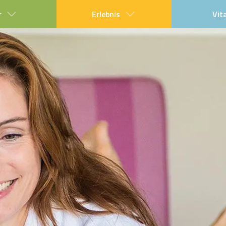
r
Erlebnis
Vit