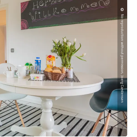
©
No reproduction without permission, Joerg Carstensen
Sch