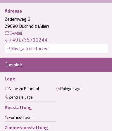
Adresse
Zedernweg 3
29690 Buchholz (Aller)
E-Mail
+491735711244
Navigation starten
Überblick
Lage
Nähe zu Bahnhof
Ruhige Lage
Zentrale Lage
Ausstattung
Fernsehraum
Zimmerausstattung