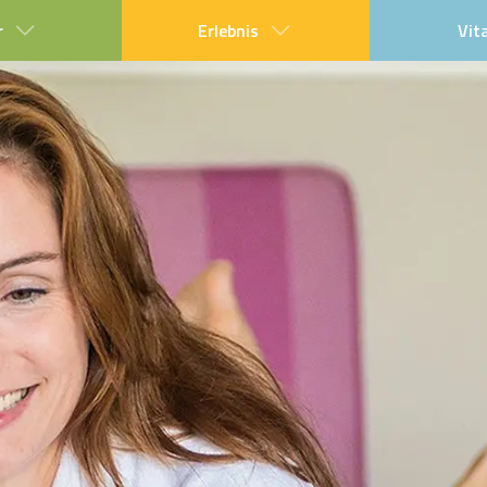
r
Erlebnis
Vit