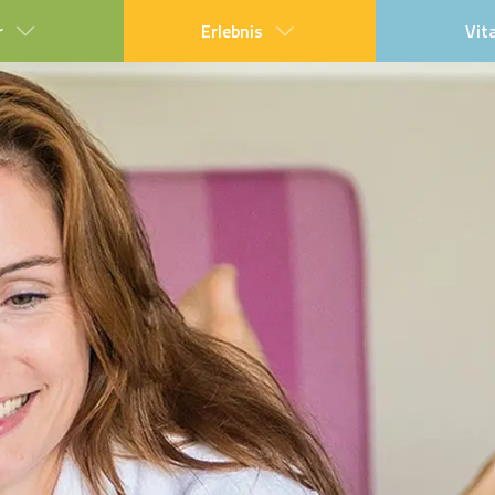
r
Erlebnis
Vit