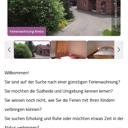
Heideflächen
Naturpark Südheide
Quad Bahn Bispingen
Thermen
Die Hansestadt Lüneburg
Hoher Kontrast Modus:
Freizeitparks
Naturerlebnis im Frühling
Kletterparks
Vegan, Fasten & Co.
Sehenswürdigkeiten Lüneburg
A
A
Schriftgröße:
A
Ferienwohnung Krebs
Vital Urlaub
Naturerlebnis im Sommer
Designer Outlet Soltau
Gesund & Fit
Shopping Lüneburg
Städte
Naturerlebnis im Herbst
Abenteuerlabyrinth
Balance
Kulinarisches Lüneburg
Hotels
Naturerlebnis im Winter
Heide Himmel Baumwipfelpfad
Wellness-Kurzurlaub
Willkommen!
Unterkünfte Lüneburg
Sie sind auf der Suche nach einer günstigen Ferienwohnung?
Ferienwohnungen
Ausflugsziele
Adventure Schnucken Golf
Wellness-Unterkünfte
Veranstaltungen & Führungen Lüneburg
Sie möchten die Südheide und Umgebung kennen lernen?
Sie wissen noch nicht, wie Sie die Ferien mit Ihren Kindern
Ferienhäuser
Wandern
Serengeti Park
Hotels mit Schwimmbad
Die Residenzstadt Celle
verbringen können?
Pensionen
Sie suchen Erholung und Ruhe oder möchten etwas Zeit in der
Fahrrad Urlaub
Weltvogelpark Walsrode
THERMEplus® Unterkünfte
Sehenswürdigkeiten Celle
Natur verbringen?