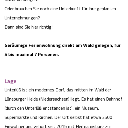
Camping
Reiten
Wildpark Lüneburger Heide
Oder brauchen Sie noch eine Unterkunft für Ihre geplanten
Veranstaltungen
Shopping Celle
Unternehmungen?
Urlaub auf dem Bauernhof
Kutschen
Wildpark Schwarze Berge
Dann sind Sie hier richtig!
Kulinarisches Celle
Urlaub mit Hund
Regionale Küche
Otter Zentrum
Unterkünfte Celle
Geräumige Ferienwohnung direkt am Wald gelegen, für
5 bis maximal 7 Personen.
Last Minute
Tiere
Wildpark Müden
Veranstaltungen & Führungen Celle
Anreise
HeideSpezialitäten
Snow World Bispingen
Lage
Kataloge
Unterkünfte
Unterlüß ist ein modernes Dorf, das mitten im Wald der
Ralf Schumacher Kart & Bowl
Lüneburger Heide (Niedersachsen) liegt. Es hat einen Bahnhof
Videos
Naturhotels
Das verrückte Haus
(durch den Unterlüß entstanden ist), ein Museum,
Supermärkte und Kirchen. Der Ort selbst hat etwa 3500
Shop
Urlaub mit Hund
Abenteuerland Trampolin-Park
Einwohner und gehört seit 2015 mit Hermannsburg zur