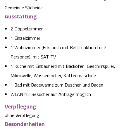
Gemeinde Südheide.
Angebote
Urlaub auf dem Bauernhof
Battle Kart Bispingen
Ausstattung
Kontakt
Landschaftsführungen
Adventure District Bispingen
2 Doppelzimmer
1 Einzelzimmer
Veranstaltungen
Unterkünfte
1 Wohnzimmer (Eckcouch mit Bettfunktion für 2
Personen), mit SAT-TV
Ausflugsziele
1 Küche mit Einbauherd mit Backofen, Geschirrspüler,
Mikrowelle, Wasserkocher, Kaffeemaschine
1 Bad mit Badewanne zum Duschen und Baden
WLAN für Besucher auf Anfrage möglich
Verpflegung
ohne Verpflegung
Besonderheiten