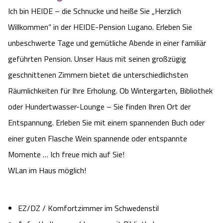
Camping
Ich bin HEIDE – die Schnucke und heiße Sie „Herzlich
Reiten
Wildpark Lüneburger Heide
Veranstaltungen
Shopping Celle
Willkommen“ in der HEIDE-Pension Lugano. Erleben Sie
Urlaub auf dem Bauernhof
Kutschen
unbeschwerte Tage und gemütliche Abende in einer familiär
Wildpark Schwarze Berge
Kulinarisches Celle
geführten Pension. Unser Haus mit seinen großzügig
Urlaub mit Hund
Regionale Küche
Otter Zentrum
geschnittenen Zimmern bietet die unterschiedlichsten
Unterkünfte Celle
Räumlichkeiten für Ihre Erholung. Ob Wintergarten, Bibliothek
Last Minute
Tiere
Wildpark Müden
Veranstaltungen & Führungen Celle
oder Hundertwasser-Lounge – Sie finden Ihren Ort der
Entspannung. Erleben Sie mit einem spannenden Buch oder
Anreise
HeideSpezialitäten
Snow World Bispingen
einer guten Flasche Wein spannende oder entspannte
Kataloge
Momente … Ich freue mich auf Sie!
Unterkünfte
Ralf Schumacher Kart & Bowl
WLan im Haus möglich!
Videos
Naturhotels
Das verrückte Haus
EZ/DZ / Komfortzimmer im Schwedenstil
Shop
Urlaub mit Hund
Abenteuerland Trampolin-Park