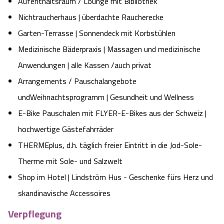
Aufenthaltsraum / Lounge mit Bibliothek
Angebote
Urlaub auf dem Bauernhof
Nichtraucherhaus | überdachte Raucherecke
Battle Kart Bispingen
Garten-Terrasse | Sonnendeck mit Korbstühlen
Kontakt
Landschaftsführungen
Adventure District Bispingen
Medizinische Bäderpraxis | Massagen und medizinische
Anwendungen | alle Kassen /auch privat
Veranstaltungen
Unterkünfte
Arrangements / Pauschalangebote
undWeihnachtsprogramm | Gesundheit und Wellness
Ausflugsziele
E-Bike Pauschalen mit FLYER-E-Bikes aus der Schweiz |
hochwertige Gästefahrräder
THERMEplus, d.h. täglich freier Eintritt in die Jod-Sole-
Therme mit Sole- und Salzwelt
Shop im Hotel | Lindström Hus - Geschenke fürs Herz und
skandinavische Accessoires
Verpflegung