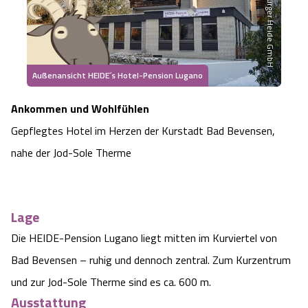
Heideflächen
Naturpark Südheide
Quad Bahn Bispingen
Thermen
Die Hansestadt Lüneburg
Hoher Kontrast Modus:
Freizeitparks
Naturerlebnis im Frühling
Kletterparks
Vegan, Fasten & Co.
Sehenswürdigkeiten Lüneburg
A
A
Schriftgröße:
A
Außenansicht HEIDE´s Hotel-Pension Lugano
Vital Urlaub
Naturerlebnis im Sommer
Designer Outlet Soltau
Gesund & Fit
Shopping Lüneburg
Ankommen und Wohlfühlen
Städte
Naturerlebnis im Herbst
Gepflegtes Hotel im Herzen der Kurstadt Bad Bevensen,
Abenteuerlabyrinth
Balance
Kulinarisches Lüneburg
nahe der Jod-Sole Therme
Hotels
Naturerlebnis im Winter
Heide Himmel Baumwipfelpfad
Wellness-Kurzurlaub
Unterkünfte Lüneburg
Ferienwohnungen
Ausflugsziele
Adventure Schnucken Golf
Wellness-Unterkünfte
Lage
Veranstaltungen & Führungen Lüneburg
Die HEIDE-Pension Lugano liegt mitten im Kurviertel von
Ferienhäuser
Wandern
Serengeti Park
Hotels mit Schwimmbad
Die Residenzstadt Celle
Bad Bevensen – ruhig und dennoch zentral. Zum Kurzentrum
und zur Jod-Sole Therme sind es ca. 600 m.
Pensionen
Fahrrad Urlaub
Weltvogelpark Walsrode
THERMEplus® Unterkünfte
Sehenswürdigkeiten Celle
Ausstattung