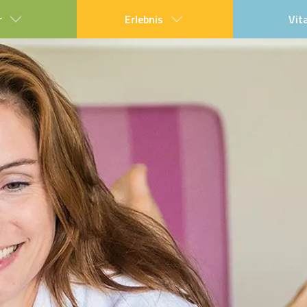
r
Erlebnis
Vit