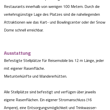
Restaurants innerhalb von wenigen 100 Metern. Durch die
Angebote
Urlaub auf dem Bauernhof
Battle Kart Bispingen
verkehrsgünstige Lage des Platzes sind die naheliegenden
Kontakt
Attraktionen wie das Kart- und Bowlingcenter oder der Snow
Landschaftsführungen
Adventure District Bispingen
Dome schnell erreichbar.
Veranstaltungen
Unterkünfte
Ausflugsziele
Ausstattung
Befestigte Stellplätze für Reisemobile bis 12 m Länge, jeder
mit eigener Rasenfläche.
Mietunterkünfte und Wandererhütten.
Alle Stellplätze sind befestigt und verfügen über jeweils
eigene Rasenflächen. Ein eigener Stromanschluss (16
Ampere), eine Entsorgungsmöglichkeit und Trinkwasser-