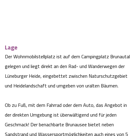
Camping
Reiten
Wildpark Lüneburger Heide
Veranstaltungen
Shopping Celle
Urlaub auf dem Bauernhof
Kutschen
Wildpark Schwarze Berge
Kulinarisches Celle
Urlaub mit Hund
Regionale Küche
Otter Zentrum
Unterkünfte Celle
Lage
Der Wohnmobilstellplatz ist auf dem Campingplatz Brunautal
Last Minute
Tiere
Wildpark Müden
Veranstaltungen & Führungen Celle
gelegen und liegt direkt an den Rad- und Wanderwegen der
Anreise
Lüneburger Heide, eingebettet zwischen Naturschutzgebiet
HeideSpezialitäten
Snow World Bispingen
und Heidelandschaft und umgeben von uralten Bäumen.
Kataloge
Unterkünfte
Ralf Schumacher Kart & Bowl
Ob zu Fuß, mit dem Fahrrad oder dem Auto, das Angebot in
Videos
Naturhotels
Das verrückte Haus
der direkten Umgebung ist überwältigend und für jeden
Geschmack! Der benachbarte Brunausee bietet neben
Shop
Urlaub mit Hund
Abenteuerland Trampolin-Park
Sandstrand und Wassersportmöglichkeiten auch eines von 5