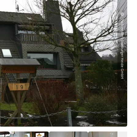
©
Partner der Lüneburger Heide GmbH
Übe