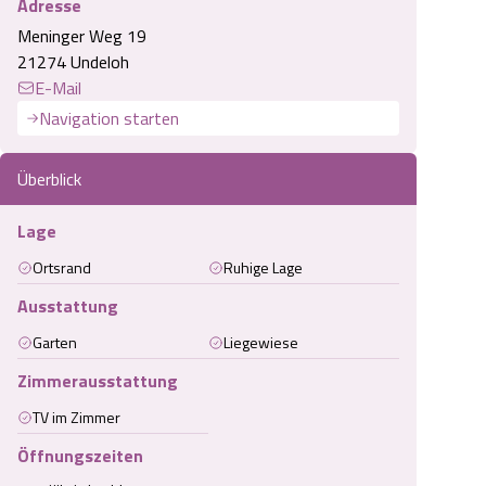
Adresse
Meninger Weg 19
21274 Undeloh
E-Mail
Navigation starten
Überblick
Lage
Ortsrand
Ruhige Lage
Ausstattung
Garten
Liegewiese
Zimmerausstattung
TV im Zimmer
Öffnungszeiten