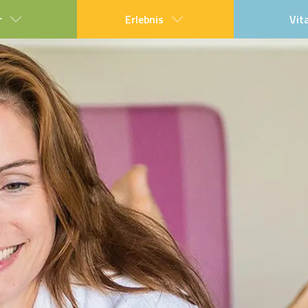
r
Erlebnis
Vit