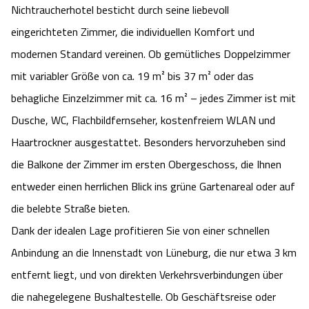
Nichtraucherhotel besticht durch seine liebevoll
Angebote
Urlaub auf dem Bauernhof
Battle Kart Bispingen
eingerichteten Zimmer, die individuellen Komfort und
modernen Standard vereinen. Ob gemütliches Doppelzimmer
Kontakt
Landschaftsführungen
Adventure District Bispingen
mit variabler Größe von ca. 19 m² bis 37 m² oder das
behagliche Einzelzimmer mit ca. 16 m² – jedes Zimmer ist mit
Veranstaltungen
Unterkünfte
Dusche, WC, Flachbildfernseher, kostenfreiem WLAN und
Haartrockner ausgestattet. Besonders hervorzuheben sind
Ausflugsziele
die Balkone der Zimmer im ersten Obergeschoss, die Ihnen
entweder einen herrlichen Blick ins grüne Gartenareal oder auf
die belebte Straße bieten.
Dank der idealen Lage profitieren Sie von einer schnellen
Anbindung an die Innenstadt von Lüneburg, die nur etwa 3 km
entfernt liegt, und von direkten Verkehrsverbindungen über
die nahegelegene Bushaltestelle. Ob Geschäftsreise oder