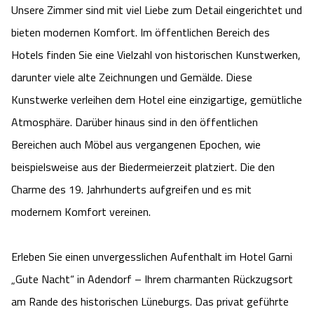
Unsere Zimmer sind mit viel Liebe zum Detail eingerichtet und
Camping
Reiten
Wildpark Lüneburger Heide
Veranstaltungen
Shopping Celle
bieten modernen Komfort. Im öffentlichen Bereich des
Hotels finden Sie eine Vielzahl von historischen Kunstwerken,
Urlaub auf dem Bauernhof
Kutschen
Wildpark Schwarze Berge
Kulinarisches Celle
darunter viele alte Zeichnungen und Gemälde. Diese
Urlaub mit Hund
Regionale Küche
Kunstwerke verleihen dem Hotel eine einzigartige, gemütliche
Otter Zentrum
Unterkünfte Celle
Atmosphäre. Darüber hinaus sind in den öffentlichen
Last Minute
Tiere
Wildpark Müden
Bereichen auch Möbel aus vergangenen Epochen, wie
Veranstaltungen & Führungen Celle
beispielsweise aus der Biedermeierzeit platziert. Die den
Anreise
HeideSpezialitäten
Snow World Bispingen
Charme des 19. Jahrhunderts aufgreifen und es mit
modernem Komfort vereinen.
Kataloge
Unterkünfte
Ralf Schumacher Kart & Bowl
Videos
Erleben Sie einen unvergesslichen Aufenthalt im Hotel Garni
Naturhotels
Das verrückte Haus
„Gute Nacht“ in Adendorf – Ihrem charmanten Rückzugsort
Shop
Urlaub mit Hund
Abenteuerland Trampolin-Park
am Rande des historischen Lüneburgs. Das privat geführte