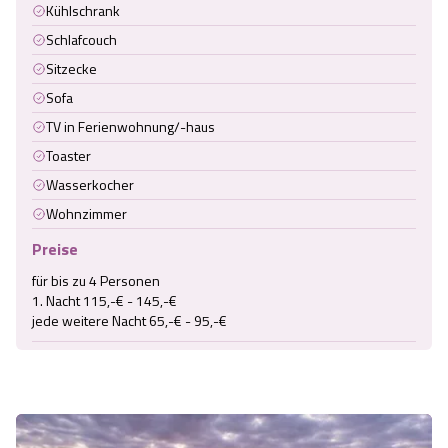
Kühlschrank
Schlafcouch
Sitzecke
Sofa
TV in Ferienwohnung/-haus
Toaster
Wasserkocher
Wohnzimmer
Preise
für bis zu 4 Personen 

1. Nacht 115,-€ - 145,-€
