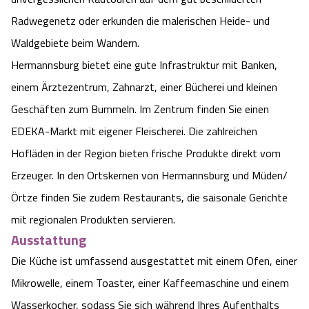
Angebote
Radwegenetz oder erkunden die malerischen Heide- und
Urlaub auf dem Bauernhof
Battle Kart Bispingen
Waldgebiete beim Wandern.
Kontakt
Landschaftsführungen
Hermannsburg bietet eine gute Infrastruktur mit Banken,
Adventure District Bispingen
einem Ärztezentrum, Zahnarzt, einer Bücherei und kleinen
Veranstaltungen
Unterkünfte
Geschäften zum Bummeln. Im Zentrum finden Sie einen
EDEKA-Markt mit eigener Fleischerei. Die zahlreichen
Ausflugsziele
Hofläden in der Region bieten frische Produkte direkt vom
Erzeuger. In den Ortskernen von Hermannsburg und Müden/
Örtze finden Sie zudem Restaurants, die saisonale Gerichte
mit regionalen Produkten servieren.
Ausstattung
Die Küche ist umfassend ausgestattet mit einem Ofen, einer
Mikrowelle, einem Toaster, einer Kaffeemaschine und einem
Wasserkocher, sodass Sie sich während Ihres Aufenthalts