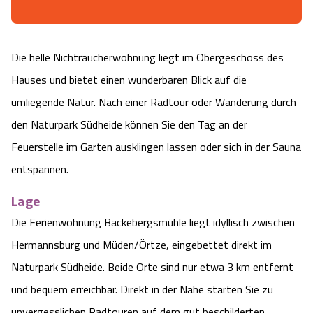
Camping
Reiten
Wildpark Lüneburger Heide
Veranstaltungen
Shopping Celle
Urlaub auf dem Bauernhof
Die helle Nichtraucherwohnung liegt im Obergeschoss des
Kutschen
Wildpark Schwarze Berge
Kulinarisches Celle
Hauses und bietet einen wunderbaren Blick auf die
Urlaub mit Hund
Regionale Küche
Otter Zentrum
umliegende Natur. Nach einer Radtour oder Wanderung durch
Unterkünfte Celle
den Naturpark Südheide können Sie den Tag an der
Last Minute
Tiere
Wildpark Müden
Veranstaltungen & Führungen Celle
Feuerstelle im Garten ausklingen lassen oder sich in der Sauna
entspannen.
Anreise
HeideSpezialitäten
Snow World Bispingen
Lage
Kataloge
Unterkünfte
Ralf Schumacher Kart & Bowl
Die Ferienwohnung Backebergsmühle liegt idyllisch zwischen
Hermannsburg und Müden/Örtze, eingebettet direkt im
Videos
Naturhotels
Das verrückte Haus
Naturpark Südheide. Beide Orte sind nur etwa 3 km entfernt
und bequem erreichbar. Direkt in der Nähe starten Sie zu
Shop
Urlaub mit Hund
Abenteuerland Trampolin-Park
unvergesslichen Radtouren auf dem gut beschilderten