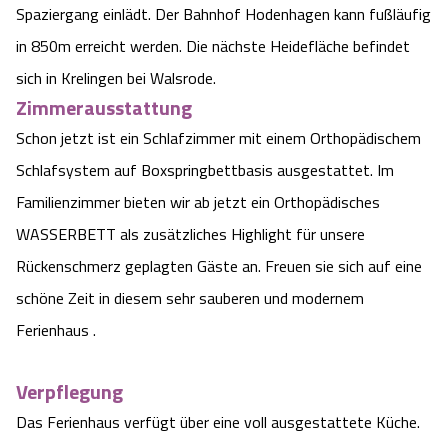
Spaziergang einlädt. Der Bahnhof Hodenhagen kann fußläufig
Angebote
Urlaub auf dem Bauernhof
Battle Kart Bispingen
in 850m erreicht werden. Die nächste Heidefläche befindet
sich in Krelingen bei Walsrode.
Kontakt
Landschaftsführungen
Adventure District Bispingen
Zimmerausstattung
Schon jetzt ist ein Schlafzimmer mit einem Orthopädischem
Veranstaltungen
Unterkünfte
Schlafsystem auf Boxspringbettbasis ausgestattet. Im
Familienzimmer bieten wir ab jetzt ein Orthopädisches
Ausflugsziele
WASSERBETT als zusätzliches Highlight für unsere
Rückenschmerz geplagten Gäste an. Freuen sie sich auf eine
schöne Zeit in diesem sehr sauberen und modernem
Ferienhaus .
Verpflegung
Das Ferienhaus verfügt über eine voll ausgestattete Küche.