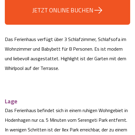
Camping
Reiten
Wildpark Lüneburger Heide
JETZT ONLINE BUCHEN
Veranstaltungen
Shopping Celle
Urlaub auf dem Bauernhof
Kutschen
Wildpark Schwarze Berge
Kulinarisches Celle
Das Ferienhaus verfügt über 3 Schlafzimmer, Schlafsofa im
Urlaub mit Hund
Regionale Küche
Otter Zentrum
Unterkünfte Celle
Wohnzimmer und Babybett für 8 Personen. Es ist modern
Last Minute
und liebevoll ausgestattet. Highlight ist der Garten mit dem
Tiere
Wildpark Müden
Veranstaltungen & Führungen Celle
Whirlpool auf der Terrasse.
Anreise
HeideSpezialitäten
Snow World Bispingen
Kataloge
Unterkünfte
Ralf Schumacher Kart & Bowl
Lage
Videos
Das Ferienhaus befindet sich in einem ruhigen Wohngebiet in
Naturhotels
Das verrückte Haus
Hodenhagen nur ca. 5 Minuten vom Serengeti Park entfernt.
Shop
Urlaub mit Hund
Abenteuerland Trampolin-Park
In wenigen Schritten ist der Ilex Park erreichbar, der zu einem