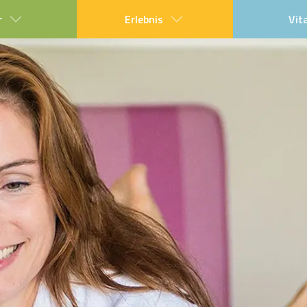
r
Erlebnis
Vit