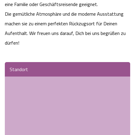
eine Familie oder Geschäftsreisende geeignet.
Camping
Reiten
Wildpark Lüneburger Heide
Veranstaltungen
Shopping Celle
Die gemütliche Atmosphäre und die moderne Ausstattung
machen sie zu einem perfekten Rückzugsort für Deinen
Urlaub auf dem Bauernhof
Kutschen
Wildpark Schwarze Berge
Kulinarisches Celle
Aufenthalt. Wir freuen uns darauf, Dich bei uns begrüßen zu
Urlaub mit Hund
Regionale Küche
dürfen!
Otter Zentrum
Unterkünfte Celle
Last Minute
Tiere
Wildpark Müden
Veranstaltungen & Führungen Celle
Standort
Anreise
HeideSpezialitäten
Snow World Bispingen
Kataloge
Unterkünfte
Ralf Schumacher Kart & Bowl
Videos
Naturhotels
Das verrückte Haus
Shop
Urlaub mit Hund
Abenteuerland Trampolin-Park