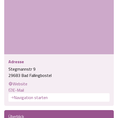
Angebote
Urlaub auf dem Bauernhof
Battle Kart Bispingen
Kontakt
Landschaftsführungen
Adventure District Bispingen
Veranstaltungen
Unterkünfte
Ausflugsziele
Adresse
Stegmannstr 9
29683 Bad Fallingbostel
Website
E-Mail
Navigation starten
Überblick