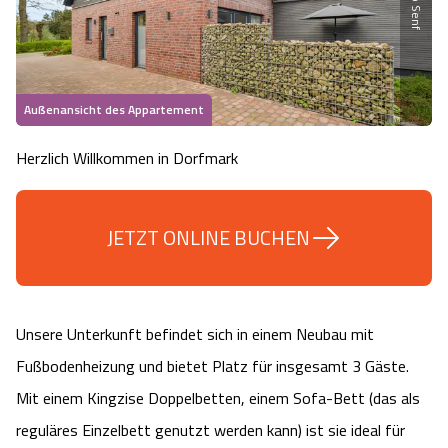
Heideflächen
Naturpark Südheide
Quad Bahn Bispingen
Thermen
Die Hansestadt Lüneburg
Hoher Kontrast Modus:
Freizeitparks
Naturerlebnis im Frühling
Kletterparks
Vegan, Fasten & Co.
Sehenswürdigkeiten Lüneburg
A
A
Schriftgröße:
A
Außenansicht des Appartement
Vital Urlaub
Naturerlebnis im Sommer
Designer Outlet Soltau
Gesund & Fit
Shopping Lüneburg
Herzlich Willkommen in Dorfmark
Städte
Naturerlebnis im Herbst
Abenteuerlabyrinth
Balance
Kulinarisches Lüneburg
JETZT ONLINE BUCHEN
Hotels
Naturerlebnis im Winter
Heide Himmel Baumwipfelpfad
Wellness-Kurzurlaub
Unterkünfte Lüneburg
Ferienwohnungen
Ausflugsziele
Adventure Schnucken Golf
Wellness-Unterkünfte
Veranstaltungen & Führungen Lüneburg
Unsere Unterkunft befindet sich in einem Neubau mit
Ferienhäuser
Wandern
Serengeti Park
Fußbodenheizung und bietet Platz für insgesamt 3 Gäste.
Hotels mit Schwimmbad
Die Residenzstadt Celle
Mit einem Kingzise Doppelbetten, einem Sofa-Bett (das als
Pensionen
Fahrrad Urlaub
Weltvogelpark Walsrode
THERMEplus® Unterkünfte
Sehenswürdigkeiten Celle
reguläres Einzelbett genutzt werden kann) ist sie ideal für