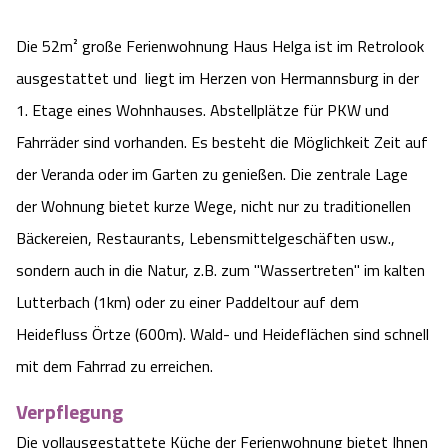
Camping
Reiten
Wildpark Lüneburger Heide
Veranstaltungen
Shopping Celle
Die 52m² große Ferienwohnung Haus Helga ist im Retrolook
ausgestattet und liegt im Herzen von Hermannsburg in der
Urlaub auf dem Bauernhof
Kutschen
Wildpark Schwarze Berge
Kulinarisches Celle
1. Etage eines Wohnhauses. Abstellplätze für PKW und
Urlaub mit Hund
Regionale Küche
Fahrräder sind vorhanden. Es besteht die Möglichkeit Zeit auf
Otter Zentrum
Unterkünfte Celle
der Veranda oder im Garten zu genießen. Die zentrale Lage
Last Minute
Tiere
Wildpark Müden
der Wohnung bietet kurze Wege, nicht nur zu traditionellen
Veranstaltungen & Führungen Celle
Bäckereien, Restaurants, Lebensmittelgeschäften usw.,
Anreise
HeideSpezialitäten
Snow World Bispingen
sondern auch in die Natur, z.B. zum "Wassertreten" im kalten
Lutterbach (1km) oder zu einer Paddeltour auf dem
Kataloge
Unterkünfte
Ralf Schumacher Kart & Bowl
Heidefluss Örtze (600m). Wald- und Heideflächen sind schnell
Videos
mit dem Fahrrad zu erreichen.
Naturhotels
Das verrückte Haus
Verpflegung
Shop
Urlaub mit Hund
Abenteuerland Trampolin-Park
Die vollausgestattete Küche der Ferienwohnung bietet Ihnen