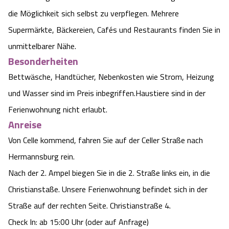
die Möglichkeit sich selbst zu verpflegen. Mehrere
Angebote
Urlaub auf dem Bauernhof
Battle Kart Bispingen
Supermärkte, Bäckereien, Cafés und Restaurants finden Sie in
Kontakt
unmittelbarer Nähe.
Landschaftsführungen
Adventure District Bispingen
Besonderheiten
Veranstaltungen
Bettwäsche, Handtücher, Nebenkosten wie Strom, Heizung
Unterkünfte
und Wasser sind im Preis inbegriffen.Haustiere sind in der
Ausflugsziele
Ferienwohnung nicht erlaubt.
Anreise
Von Celle kommend, fahren Sie auf der Celler Straße nach 
Hermannsburg rein.

Nach der 2. Ampel biegen Sie in die 2. Straße links ein, in die 
Christianstaße. Unsere Ferienwohnung befindet sich in der 
Straße auf der rechten Seite. Christianstraße 4.

Check In: ab 15:00 Uhr (oder auf Anfrage)
