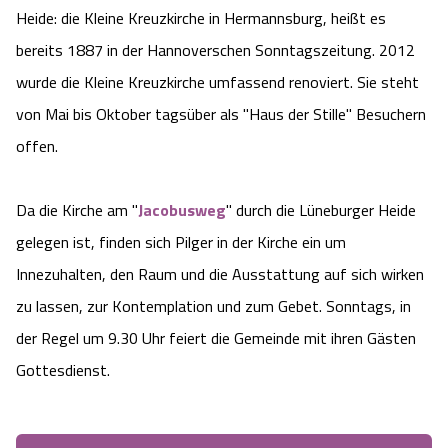
Heide: die Kleine Kreuzkirche in Hermannsburg, heißt es
Camping
Reiten
Wildpark Lüneburger Heide
Veranstaltungen
Shopping Celle
bereits 1887 in der Hannoverschen Sonntagszeitung. 2012
Urlaub auf dem Bauernhof
wurde die Kleine Kreuzkirche umfassend renoviert. Sie steht
Kutschen
Wildpark Schwarze Berge
Kulinarisches Celle
von Mai bis Oktober tagsüber als "Haus der Stille" Besuchern
Urlaub mit Hund
Regionale Küche
Otter Zentrum
offen.
Unterkünfte Celle
Last Minute
Tiere
Wildpark Müden
Veranstaltungen & Führungen Celle
Da die Kirche am "
Jacobusweg
" durch die Lüneburger Heide
gelegen ist, finden sich Pilger in der Kirche ein um
Anreise
HeideSpezialitäten
Snow World Bispingen
Innezuhalten, den Raum und die Ausstattung auf sich wirken
zu lassen, zur Kontemplation und zum Gebet. Sonntags, in
Kataloge
Unterkünfte
Ralf Schumacher Kart & Bowl
der Regel um 9.30 Uhr feiert die Gemeinde mit ihren Gästen
Videos
Naturhotels
Gottesdienst.
Das verrückte Haus
Shop
Urlaub mit Hund
Abenteuerland Trampolin-Park