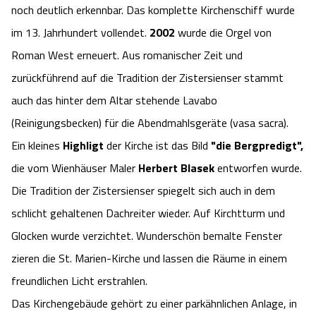
noch deutlich erkennbar. Das komplette Kirchenschiff wurde
Angebote
Urlaub auf dem Bauernhof
Battle Kart Bispingen
im 13. Jahrhundert vollendet.
2002
wurde die Orgel von
Roman West erneuert. Aus romanischer Zeit und
Kontakt
Landschaftsführungen
Adventure District Bispingen
zurückführend auf die Tradition der Zistersienser stammt
auch das hinter dem Altar stehende Lavabo
Veranstaltungen
Unterkünfte
(Reinigungsbecken) für die Abendmahlsgeräte (vasa sacra).
Ein kleines
Highligt
der Kirche ist das Bild
"die Bergpredigt",
Ausflugsziele
die vom Wienhäuser Maler
Herbert Blasek
entworfen wurde.
Die Tradition der Zistersienser spiegelt sich auch in dem
schlicht gehaltenen Dachreiter wieder. Auf Kirchtturm und
Glocken wurde verzichtet. Wunderschön bemalte Fenster
zieren die St. Marien-Kirche und lassen die Räume in einem
freundlichen Licht erstrahlen.
Das Kirchengebäude gehört zu einer parkähnlichen Anlage, in