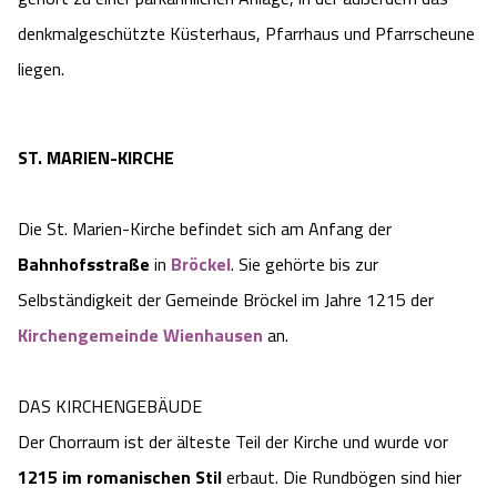
Camping
Reiten
Wildpark Lüneburger Heide
denkmalgeschützte Küsterhaus, Pfarrhaus und Pfarrscheune
Veranstaltungen
Shopping Celle
liegen.
Urlaub auf dem Bauernhof
Kutschen
Wildpark Schwarze Berge
Kulinarisches Celle
Urlaub mit Hund
Regionale Küche
ST. MARIEN-KIRCHE
Otter Zentrum
Unterkünfte Celle
Last Minute
Tiere
Wildpark Müden
Die St. Marien-Kirche befindet sich am Anfang der
Veranstaltungen & Führungen Celle
Bahnhofsstraße
in
Bröckel
. Sie gehörte bis zur
Anreise
HeideSpezialitäten
Snow World Bispingen
Selbständigkeit der Gemeinde Bröckel im Jahre 1215 der
Kirchengemeinde Wienhausen
an.
Kataloge
Unterkünfte
Ralf Schumacher Kart & Bowl
Videos
DAS KIRCHENGEBÄUDE
Naturhotels
Das verrückte Haus
Der Chorraum ist der älteste Teil der Kirche und wurde vor
Shop
Urlaub mit Hund
Abenteuerland Trampolin-Park
1215 im romanischen Stil
erbaut. Die Rundbögen sind hier