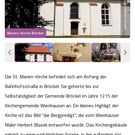
Heideflächen
Naturpark Südheide
Quad Bahn Bispingen
Thermen
Die Hansestadt Lüneburg
Hoher Kontrast Modus:
Freizeitparks
Naturerlebnis im Frühling
Kletterparks
Vegan, Fasten & Co.
Sehenswürdigkeiten Lüneburg
A
A
Schriftgröße:
A
Marien-Kirche Bröckel
A
Vital Urlaub
Naturerlebnis im Sommer
Designer Outlet Soltau
Gesund & Fit
Shopping Lüneburg
Städte
Naturerlebnis im Herbst
Abenteuerlabyrinth
Balance
Kulinarisches Lüneburg
Hotels
Naturerlebnis im Winter
Heide Himmel Baumwipfelpfad
Wellness-Kurzurlaub
Die St. Marien-Kirche befindet sich am Anfang der
Unterkünfte Lüneburg
Bahnhofsstraße in Bröckel. Sie gehörte bis zur
Ferienwohnungen
Ausflugsziele
Adventure Schnucken Golf
Wellness-Unterkünfte
Veranstaltungen & Führungen Lüneburg
Selbständigkeit der Gemeinde Bröckel im Jahre 1215 der
Kirchengemeinde Wienhausen an. Ein kleines Highligt der
Ferienhäuser
Wandern
Serengeti Park
Hotels mit Schwimmbad
Die Residenzstadt Celle
Kirche ist das Bild "die Bergpredigt", die vom Wienhäuser
Pensionen
Maler Herbert Blasek entworfen wurde. Das Kirchengebäude
Fahrrad Urlaub
Weltvogelpark Walsrode
THERMEplus® Unterkünfte
Sehenswürdigkeiten Celle
gehört zu einer parkähnlichen Anlage, in der außerdem das